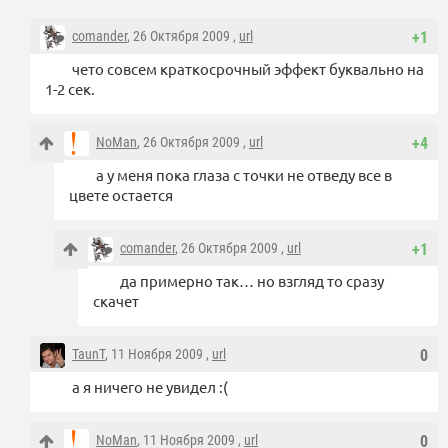
comander
, 26 Октября 2009 ,
url
+1
чето совсем краткосрочный эффект буквально на
1-2 сек.
NoMan
, 26 Октября 2009 ,
url
+4
а у меня пока глаза с точки не отведу все в
цвете остается
comander
, 26 Октября 2009 ,
url
+1
да примерно так… но взгляд то сразу
скачет
TaunT
, 11 Ноября 2009 ,
url
0
а я ничего не увидел :(
NoMan
, 11 Ноября 2009 ,
url
0