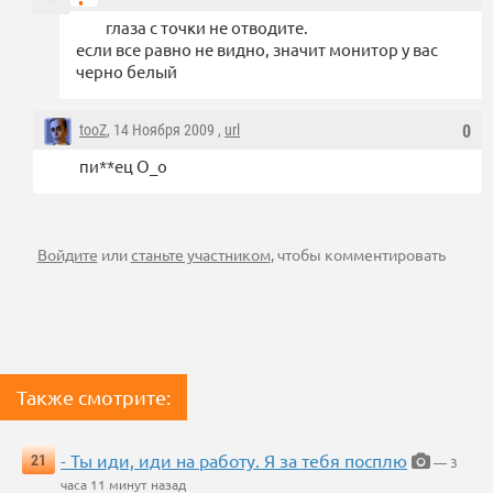
глаза с точки не отводите.
если все равно не видно, значит монитор у вас
черно белый
tooZ
, 14 Ноября 2009 ,
url
0
пи**ец О_о
Войдите
или
станьте участником
, чтобы комментировать
Также смотрите:
- Ты иди, иди на работу. Я за тебя посплю
21
— 3
часа 11 минут назад