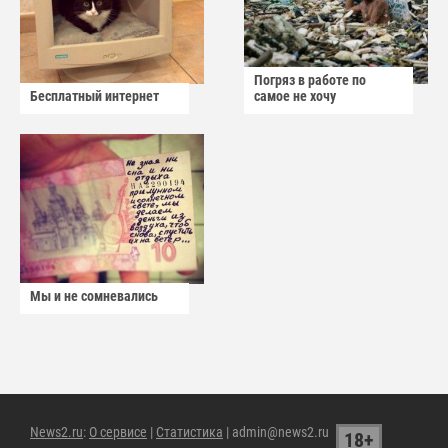
Погряз в работе по
Бесплатный интернет
самое не хочу
Мы и не сомневались
News2.ru
:
О сервисе
|
Статистика
| admin@news2.ru
18+