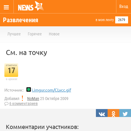
Вход
Развлечения
в мою ленту
2679
Лучшее
Горячее
Новое
См. на точку
отметили
17
в архиве
Источник:
i.imgur.com/CLvcc.gif
Добавил
NoMan
25 Октября 2009
6 комментариев
Комментарии участников: