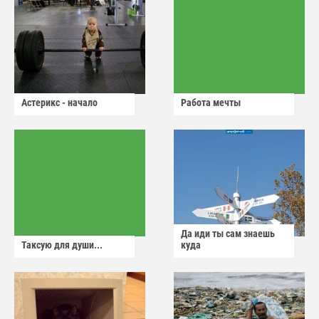
Астерикс - начало
Работа мечты
Да иди ты сам знаешь
Таксую для души...
куда