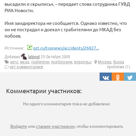
высадили и скрылись», – передает слова сотрудника ГУВД
РИА Новости.
Имя замдиректора не сообщается. Однако известно, что
он не пострадал и доехал с грабителями до МКАД без
побоев.
Источник:
gzt.ru/topnews/accidents/26827...
Добавил
latpost
25 Октября 2009
авто
,
мкад
,
грабители
,
подбросили
,
владельц
Москва
,
Russia
нет комментариев
проблема (1)
Комментарии участников:
Ни одного комментария пока не добавлено
Войдите
или
станьте участником
, чтобы комментировать