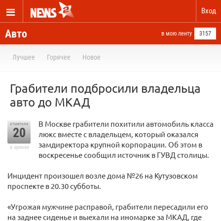
Вход
Авто
в мою ленту
3157
Лучшее
Горячее
Новое
Грабители подбросили владельца
авто до МКАД
В Москве грабители похитили автомобиль класса
отметили
20
люкс вместе с владельцем, который оказался
замдиректора крупной корпорации. Об этом в
в архиве
воскресенье сообщил источник в ГУВД столицы.
Инцидент произошел возле дома №26 на Кутузовском
проспекте в 20.30 субботы.
«Угрожая мужчине расправой, грабители пересадили его
на заднее сиденье и выехали на иномарке за МКАД, где