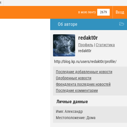
И
Вход
в мою ленту
2679
Об авторе
redakt0r
Профиль
|
Статистика
redakt0r
http://blog.kp.ru/users/redakt0r/profile/
Последние добавленные новости
Одобренные новости
Френдлента последних новостей
Последние комментарии
Личные данные
Имя: Александр
Местоположение: Дома