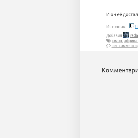
И он её доста
Источник:
l
Добавил
reda
юмор
,
африка
нет коммента
Комментари