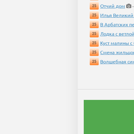
Отчий дом
25
—
Илья Великий
25
В Арбатских п
25
Лодка с ветло
25
Куст малины с
25
Смена жильцо
25
Волшебная си
25