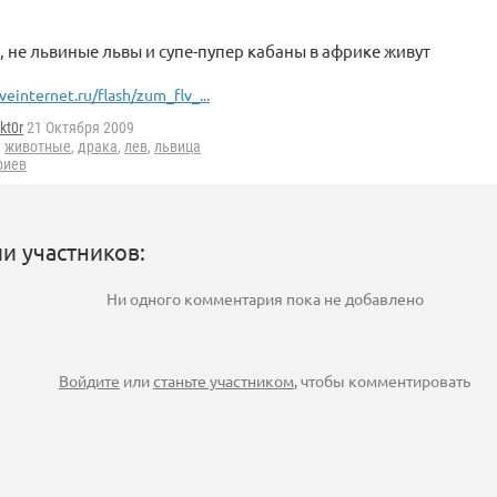
л, не львиные львы и супе-пупер кабаны в африке живут
iveinternet.ru/flash/zum_flv_...
kt0r
21 Октября 2009
,
животные
,
драка
,
лев
,
львица
риев
и участников:
Ни одного комментария пока не добавлено
Войдите
или
станьте участником
, чтобы комментировать