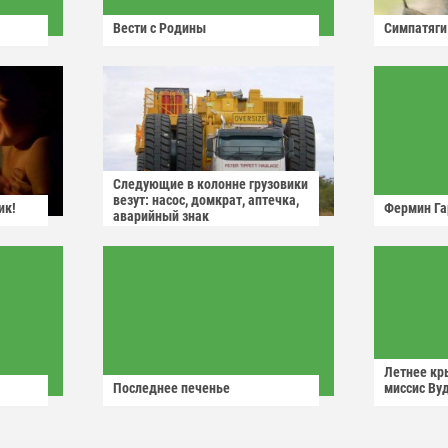
Вести с Родины
Симпатяги
Следующие в колонне грузовики
везут: насос, домкрат, аптечка,
ик!
Фермин Га
аварийный знак
Летнее кр
Последнее печенье
миссис Ву