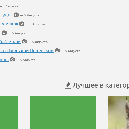
 5 Августа
 гудит
— 5 Августа
ереулках
— 5 Августа
й
— 5 Августа
 бабочкой
— 5 Августа
в на Большой Печерской
— 5 Августа
нева
— 5 Августа
Лучшее в катего