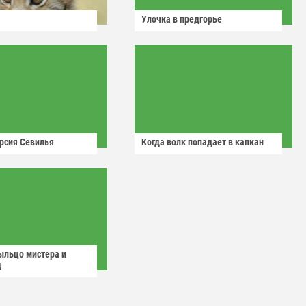
Улочка в предгорье
рсия Севилья
Когда волк попадает в капкан
ыльцо мистера и
д