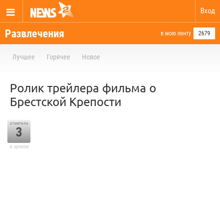
Вход
Развлечения
в мою ленту
2679
Лучшее
Горячее
Новое
Ролик трейлера фильма о
Брестской Крепости
отметили
3
в архиве