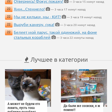
Отвернись! Фокус покажу!
22
— 3 часа 15 минут назад
Хмм...Стемнело!
22
— 3 часа 17 минут назад
Мы не кильки, мы - КИТ!
22
— 3 часа 19 минут назад
Выруби камеру, сука!
22
— 3 часа 20 минут назад
Белеет мой парус, такой одинокий, на фоне
22
стальных кораблей
— 3 часа 22 минуты назад
Лучшее в категории
А может не будем его
Да были же сосиски, я ж
ловить, пусть тока
помню!!
поближе подойдет