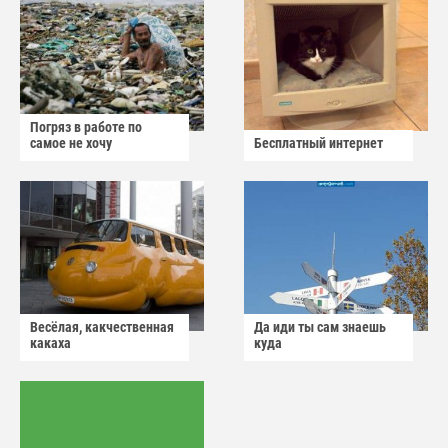
Погряз в работе по
самое не хочу
Бесплатный интернет
Весёлая, какчественная
Да иди ты сам знаешь
какаха
куда