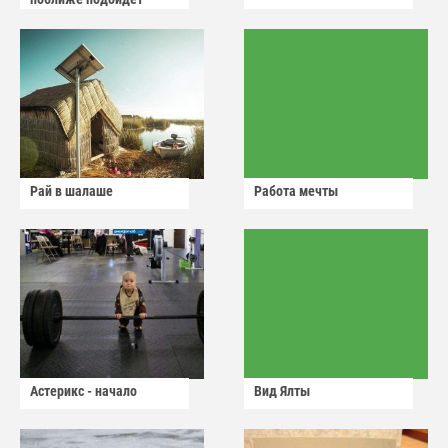
Рай в шалаше
Работа мечты
Астерикс - начало
Вид Ялты