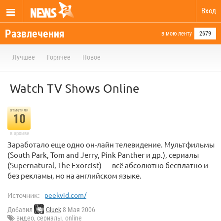
Вход
Развлечения
в мою ленту
2679
Лучшее
Горячее
Новое
Watch TV Shows Online
отметили
10
в архиве
Заработало еще одно он-лайн телевидение. Мультфильмы
(South Park, Tom and Jerry, Pink Panther и др.), сериалы
(Supernatural, The Exorcist) — всё абсолютно бесплатно и
без рекламы, но на английском языке.
Источник:
peekvid.com/
Добавил
Gluek
8 Мая 2006
видео
,
сериалы
,
online