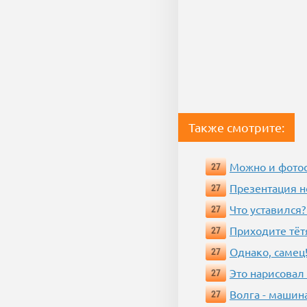
Также смотрите:
Можно и фотос
27
Презентация 
27
Что уставился?
27
Приходите тёт
27
Однако, самец!
27
Это нарисовал
27
Волга - машин
27