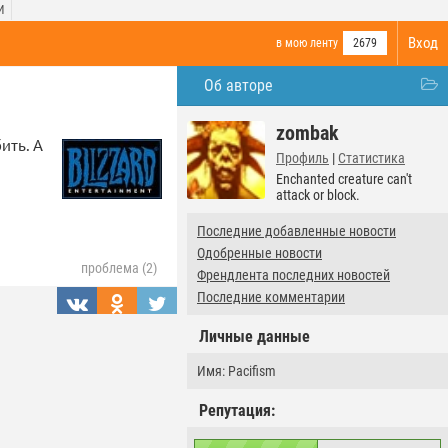
И
Вход
в мою ленту
2679
Об авторе
zombak
ить. А
Профиль
|
Статистика
Enchanted creature can't
attack or block.
Последние добавленные новости
Одобренные новости
проблема (2)
Френдлента последних новостей
Последние комментарии
Личные данные
Имя: Pacifism
Репутация: