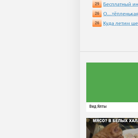
Бесплатный ин
29
О....тёпленькая
26
Куда летим ш
26
Вид Ялты