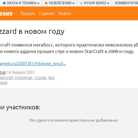
НАУКА И ТЕХНИКА
РАЗВЛЕЧЕНИЯ
КУХНЯ NEWS2
КОММЕНТАРИ
ения
Лучшее
Горячее
Новое
zzard в новом году
rcraft появился мегабосс, которого практически невозможно уб
и нового аддона прошел слух о новом StarCraft в 2008-м году.
ameit.ru/2007/01/16/wow_kruul...
bak
16 Января 2007
starcraft
,
стратегия
,
старик
,
two
риев
и участников:
Ни одного комментария пока не добавлено