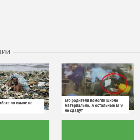
рии
Его родители помогли школе
аботе по самое не
материально..А остальные ЕГЭ
не сдадут