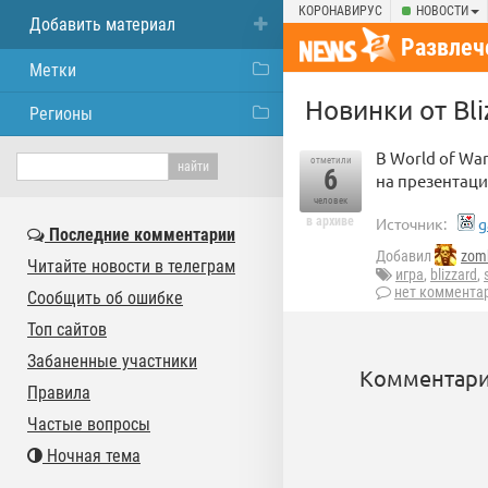
КОРОНАВИРУС
НОВОСТИ
Добавить материал
Развлеч
Метки
Новинки от Bli
Регионы
В World of Wa
отметили
6
на презентаци
человек
в архиве
Источник:
g
Последние комментарии
Добавил
zom
Читайте новости в телеграм
игра
,
blizzard
,
нет коммента
Сообщить об ошибке
Топ сайтов
Забаненные участники
Комментари
Правила
Частые вопросы
Ночная тема