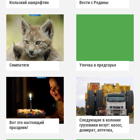
Кольский ашкрофтин
Вести с Родины
Симпатяги
Улочка в предгорье
Следующие в колонне
Вот это настоящий
грузовики везут: насос,
праздник!
домкрат, аптечка,
аварийный знак