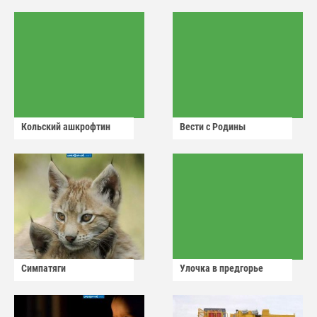
Кольский ашкрофтин
Вести с Родины
Симпатяги
Улочка в предгорье