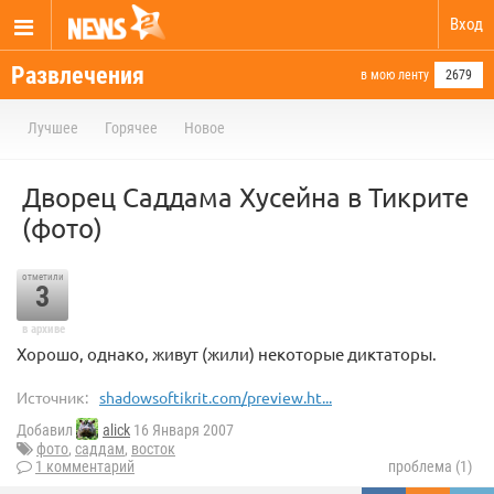
Вход
Развлечения
в мою ленту
2679
Лучшее
Горячее
Новое
Дворец Саддама Хусейна в Тикрите
(фото)
отметили
3
в архиве
Хорошо, однако, живут (жили) некоторые диктаторы.
Источник:
shadowsoftikrit.com/preview.ht...
Добавил
alick
16 Января 2007
фото
,
саддам
,
восток
1 комментарий
проблема (1)