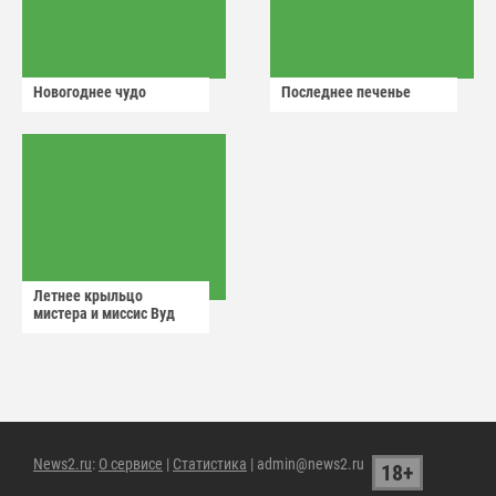
Новогоднее чудо
Последнее печенье
Летнее крыльцо
мистера и миссис Вуд
News2.ru
:
О сервисе
|
Статистика
| admin@news2.ru
18+