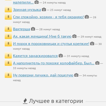
налепили...
— 24 минуты назад
Зримая музыка
8
— 25 минут назад
Спи спокойно, хозяин - я тебя охраняю!
8
— 26
минут назад
Вахтерша
8
— 28 минут назад
Ах, какая женщина! Мне б такую
8
— 29 минут назад
И порох в пороховницах и стулья крепкие!
8
— 30
минут назад
Кажется замаскировался
8
— 31 минуту назад
А наполнитель-то похоже холофайбер. Был...
8
—
33 минуты назад
Ну поверни личико, дай поцелую
8
— 34 минуты
назад
Лучшее в категории