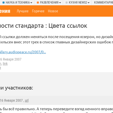
НАУКА И ТЕХНИКА
РАЗВЛЕЧЕНИЯ
КУХНЯ NEWS2
КОММЕНТАРИ
ения
Лучшее
Горячее
Новое
ости стандарта : Цвета ссылок
й ссылки должен меняться после посещения юзером, но дизай
Нильсен внес этот грех в список главных дизайнерских ошибок
llery.audiopeace.ru/2007/0...
6 Января 2007
n
,
link
я
и участников:
 16 Января 2007 ,
url
ь бы всё правильно. А теперь переведите взгяд немного вправ