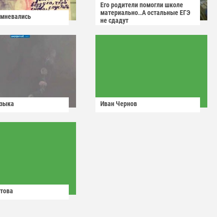
Его родители помогли школе
материально..А остальные ЕГЭ
омневались
не сдадут
узыка
Иван Чернов
това