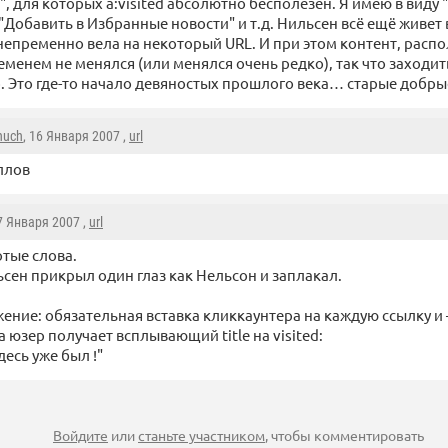
", для которых a:visited абсолютно бесполезен. Я имею в виду 
Добавить в Избранные новости" и т.д. Нильсен всё ещё живет 
непременно вела на некоторый URL. И при этом контент, рас
еменем не менялся (или менялся очень редко), так что заходит
. Это где-то начало девяностых прошлого века… старые добрые
nuch
, 16 Января 2007 ,
url
ллов
17 Января 2007 ,
url
тые слова.
сен прикрыл один глаз как Нельсон и заплакал.
ение: обязательная вставка кликкаунтера на каждую ссылку и
 юзер получает всплывающий title на visited:
десь уже был !"
Войдите
или
станьте участником
, чтобы комментировать