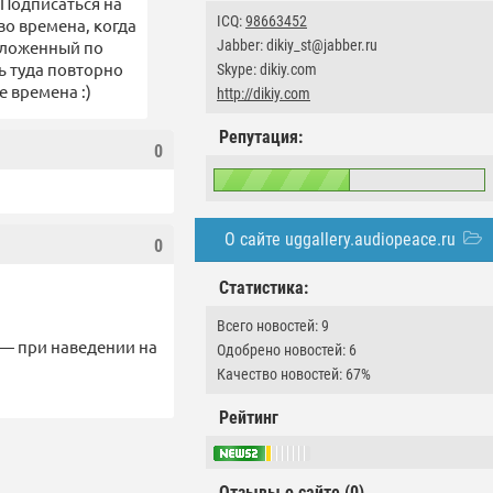
"Подписаться на
ICQ:
98663452
во времена, когда
Jabber: dikiy_st@jabber.ru
положенный по
ь туда повторно
Skype: dikiy.com
 времена :)
http://dikiy.com
Репутация:
0
О сайте uggallery.audiopeace.ru
0
Статистика:
Всего новостей: 9
 — при наведении на
Одобрено новостей: 6
Качество новостей: 67%
Рейтинг
Отзывы о сайте (0)