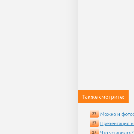
Также смотрите:
Можно и фотос
27
Презентация 
27
Что уставился?
27