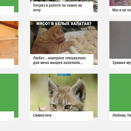
Погряз в работе по самое не
хочу
Мы и не с
Любят...наверное специально
для меня мышек налепили...
Зримая м
Симпатяги
Любовь Ти