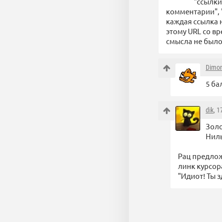
"ссылки
комментарии", "
каждая ссылка 
этому URL со вр
смысла не было
Dimo
5 ба
dik
, 
Золо
Ниль
Рац предлож
линк курсора
"Идиот! Ты з