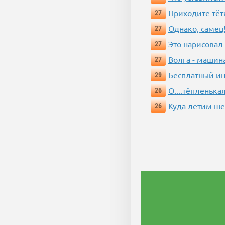
Приходите тёт
27
Однако, самец!
27
Это нарисовал
27
Волга - машин
27
Бесплатный ин
29
О....тёпленькая
26
Куда летим ш
26