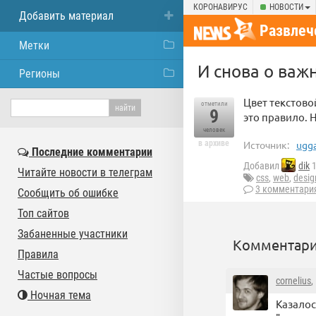
КОРОНАВИРУС
НОВОСТИ
Добавить материал
Развлеч
Метки
И снова о важн
Регионы
Цвет текстово
отметили
9
это правило. 
человек
в архиве
Источник:
ugga
Последние комментарии
Добавил
dik
1
Читайте новости в телеграм
css
,
web
,
desig
3 комментари
Сообщить об ошибке
Топ сайтов
Забаненные участники
Комментари
Правила
Частые вопросы
cornelius
,
Ночная тема
Казалос