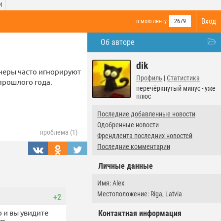
И
Вход
в мою ленту
2679
Об авторе
dik
неры часто игнорируют
Профиль
|
Статистика
 прошлого года.
перечёркнутый минус - уже
плюс
Последние добавленные новости
Одобренные новости
проблема (1)
Френдлента последних новостей
Последние комментарии
Личные данные
Имя: Alex
Местоположение: Riga, Latvia
+2
о и вы увидите
Контактная информация