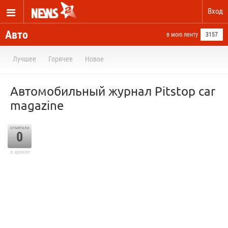
Вход
Авто
в мою ленту
3157
Лучшее
Горячее
Новое
Автомобильный журнал Pitstop car
magazine
отметили
0
в архиве