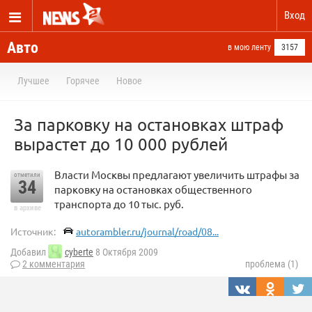
Вход
Авто
в мою ленту
3157
Лучшее
Горячее
Новое
За парковку на остановках штраф
вырастет до 10 000 рублей
Власти Москвы предлагают увеличить штрафы за
отметили
34
парковку на остановках общественного
транспорта до 10 тыс. руб.
в архиве
Источник:
autorambler.ru/journal/road/08...
Добавил
cyberte
8 Октября 2009
2 комментария
проблема (1)