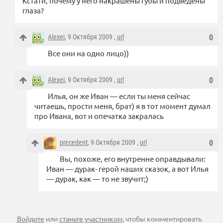
Кстати, почему у него накрашены губы и подведены
глаза?
Alexei
, 9 Октября 2009 ,
url
0
Все они на одно лицо))
Alexei
, 9 Октября 2009 ,
url
0
Илья, он же Иван — если ты меня сейчас
читаешь, прости меня, брат) я в тот момент думал
про Ивана, вот и опечатка закралась
precedent
, 9 Октября 2009 ,
url
0
Вы, похоже, его внутренне оправдывали:
Иван — дурак- герой наших сказок, а вот Илья
— дурак, как — то не звучит;)
Войдите
или
станьте участником
, чтобы комментировать