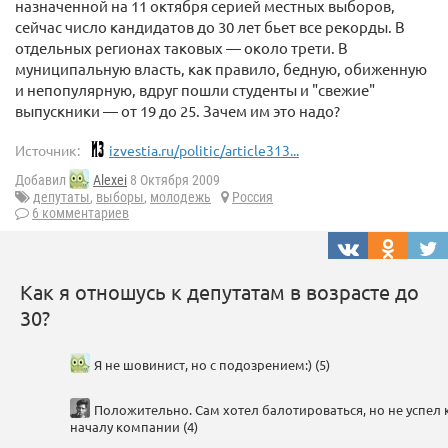
назначенной на 11 октября серией местных выборов,
сейчас число кандидатов до 30 лет бьет все рекорды. В
отдельных регионах таковых — около трети. В
муниципальную власть, как правило, бедную, обиженную
и непопулярную, вдруг пошли студенты и "свежие"
выпускники — от 19 до 25. Зачем им это надо?
Источник:
izvestia.ru/politic/article313...
Добавил
Alexei
8 Октября 2009
депутаты
,
выборы
,
молодежь
Россия
6 комментариев
Как я отношусь к депутатам в возрасте до
30?
Я не шовинист, но с подозрением:) (5)
Положительно. Сам хотел балотироваться, но не успел 
началу компании (4)