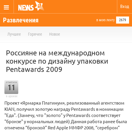
Вход
Развлечения
в мою ленту
2679
Лучшее
Горячее
Новое
Россияне на международном
конкурсе по дизайну упаковки
Pentawards 2009
отметили
11
в архиве
Проект «Ярмарка Платинум», реализованный агентством
KIAN, получил золотую награду Pentawards в номинации
"Еда". (Замечу, что "золото" у Pentawards соответствует
"бронзе" у нормальных людей) Данная работа ранее была
отмечена “бронзой” Red Apple ММФР 2008, “серебром”