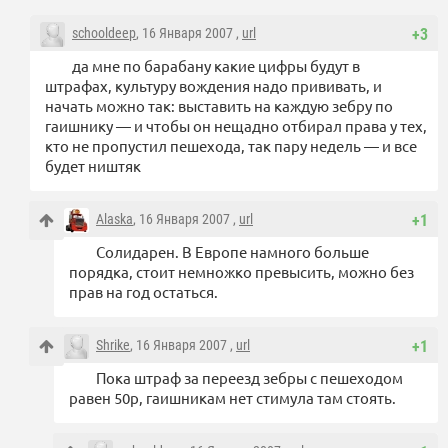
schooldeep
, 16 Января 2007 ,
url
+3
да мне по барабану какие цифры будут в
штрафах, культуру вождения надо прививать, и
начать можно так: выставить на каждую зебру по
гаишнику — и чтобы он нещадно отбирал права у тех,
кто не пропустил пешехода, так пару недель — и все
будет ништяк
Alaska
, 16 Января 2007 ,
url
+1
Солидарен. В Европе намного больше
порядка, стоит немножко превысить, можно без
прав на год остаться.
Shrike
, 16 Января 2007 ,
url
+1
Пока штраф за переезд зебры с пешеходом
равен 50р, гаишникам нет стимула там стоять.