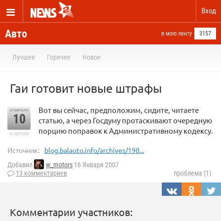
Вход
Авто
в мою ленту
3157
Лучшее
Горячее
Новое
Гаи готовит новые штрафы
Вот вы сейчас, предположим, сидите, читаете
отметили
10
статью, а через Госдуму протаскивают очередную
порцию поправок к Административному кодексу.
в архиве
Источник:
blog.balauto.info/archives/198...
Добавил
w_motors
16 Января 2007
13 комментариев
проблема (1)
Комментарии участников: