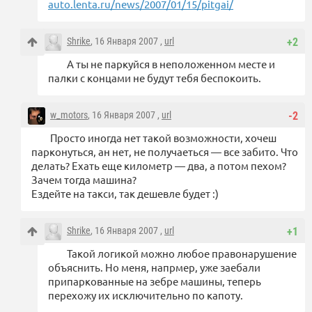
auto.lenta.ru/news/2007/01/15/pitgai/
Shrike
, 16 Января 2007 ,
url
+2
А ты не паркуйся в неположенном месте и
палки с концами не будут тебя беспокоить.
w_motors
, 16 Января 2007 ,
url
-2
Просто иногда нет такой возможности, хочеш
парконуться, ан нет, не получаеться — все забито. Что
делать? Ехать еще километр — два, а потом пехом?
Зачем тогда машина?
Ездейте на такси, так дешевле будет :)
Shrike
, 16 Января 2007 ,
url
+1
Такой логикой можно любое правонарушение
объяснить. Но меня, напрмер, уже заебали
припаркованные на зебре машины, теперь
перехожу их исключительно по капоту.