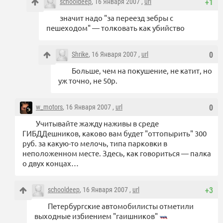
schooldeep
, 16 Января 2007 ,
url
+1
значит надо "за переезд зебры с
пешеходом" — толковать как убийство
Shrike
, 16 Января 2007 ,
url
0
Больше, чем на покушение, не катит, но
уж точно, не 50р.
w_motors
, 16 Января 2007 ,
url
0
Учитывайте жажду наживы в среде
ГИБДДешников, каково вам будет "оттопырить" 300
руб. за какую-то мелочь, типа парковки в
неположенном месте. Здесь, как говориться — палка
о двух концах…
schooldeep
, 16 Января 2007 ,
url
+3
Петербургские автомобилисты отметили
выходные избиением "гаишников"