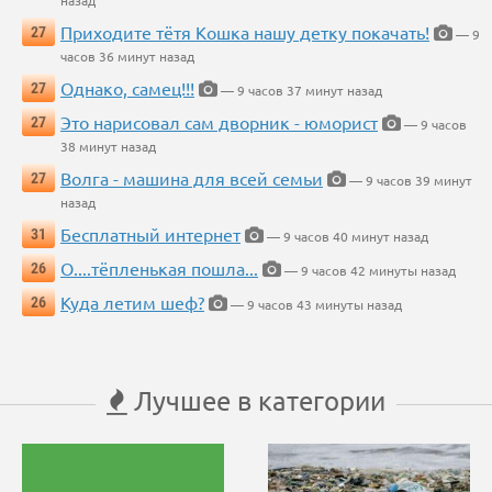
назад
Приходите тётя Кошка нашу детку покачать!
27
— 9
часов 36 минут назад
Однако, самец!!!
27
— 9 часов 37 минут назад
Это нарисовал сам дворник - юморист
27
— 9 часов
38 минут назад
Волга - машина для всей семьи
27
— 9 часов 39 минут
назад
Бесплатный интернет
31
— 9 часов 40 минут назад
О....тёпленькая пошла...
26
— 9 часов 42 минуты назад
Куда летим шеф?
26
— 9 часов 43 минуты назад
Лучшее в категории