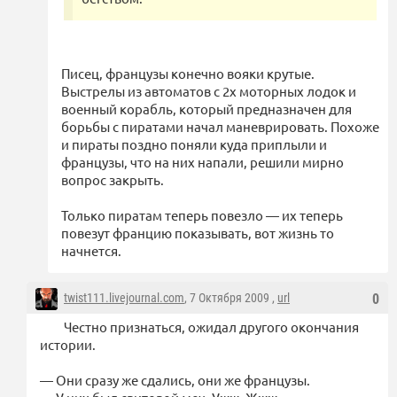
Писец, французы конечно вояки крутые.
Выстрелы из автоматов с 2х моторных лодок и
военный корабль, который предназначен для
борьбы с пиратами начал маневрировать. Похоже
и пираты поздно поняли куда приплыли и
французы, что на них напали, решили мирно
вопрос закрыть.
Только пиратам теперь повезло — их теперь
повезут францию показывать, вот жизнь то
начнется.
twist111.livejournal.com
, 7 Октября 2009 ,
url
0
Честно признаться, ожидал другого окончания
истории.
— Они сразу же сдались, они же французы.