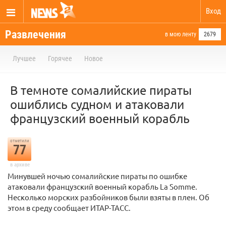
Вход
Развлечения
в мою ленту
2679
Лучшее
Горячее
Новое
В темноте сомалийские пираты
ошиблись судном и атаковали
французский военный корабль
отметили
77
в архиве
Минувшей ночью сомалийские пираты по ошибке
атаковали французский военный корабль La Somme.
Несколько морских разбойников были взяты в плен. Об
этом в среду сообщает ИТАР-ТАСС.