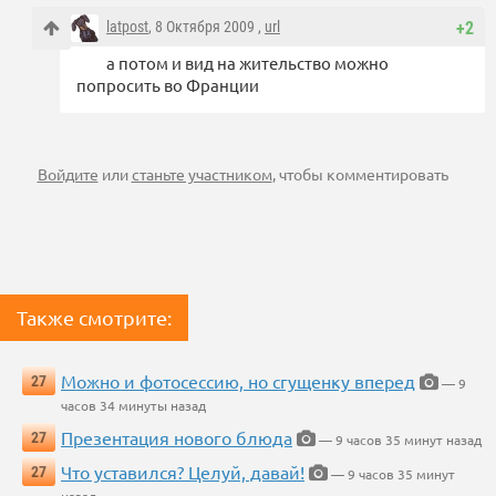
latpost
, 8 Октября 2009 ,
url
+2
а потом и вид на жительство можно
попросить во Франции
Войдите
или
станьте участником
, чтобы комментировать
Также смотрите:
Можно и фотосессию, но сгущенку вперед
27
— 9
часов 34 минуты назад
Презентация нового блюда
27
— 9 часов 35 минут назад
Что уставился? Целуй, давай!
27
— 9 часов 35 минут