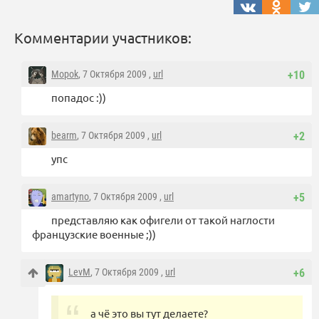
Комментарии участников:
Mopok
, 7 Октября 2009 ,
url
+10
попадос :))
bearm
, 7 Октября 2009 ,
url
+2
упс
amartyno
, 7 Октября 2009 ,
url
+5
представляю как офигели от такой наглости
французские военные ;))
LevM
, 7 Октября 2009 ,
url
+6
а чё это вы тут делаете?