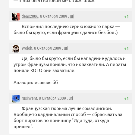
— У них был свитовой меч. Ужж. Жжж.
deas2006
, 8 Октября 2009 ,
url
+1
Вспомнил последнею серию южного парка —
было бы круто, если французы сдались без боя :)
Woloh
, 8 Октября 2009 ,
url
+1
Да, было бы круто, если бы нападение удалось и
утром французы поняли, что их захватили. А пираты
поняли КОГО они захватили.
Апазорилисяяяяя бб
rusinvent
, 8 Октября 2009 ,
url
+1
Французская тюрьма лучше сомалийской.
Вообще-то кардинальный способ — сбрасывать за
борт пиратов по принципу "Иди туда, откуда
пришел".