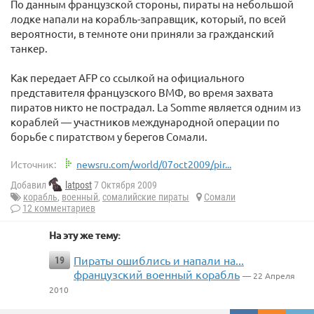
По данным французской стороны, пираты на небольшой
лодке напали на корабль-заправщик, который, по всей
вероятности, в темноте они приняли за гражданский
танкер.
Как передает AFP со ссылкой на официального
представителя французского ВМФ, во время захвата
пиратов никто не пострадал. La Somme является одним из
кораблей — участников международной операции по
борьбе с пиратством у берегов Сомали.
Источник:
newsru.com/world/07oct2009/pir...
Добавил
latpost
7 Октября 2009
корабль
,
военный
,
сомалийские пираты
Сомали
12 комментариев
На эту же тему:
Пираты ошиблись и напали на...
19
французский военный корабль
— 22 Апреля
2010