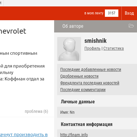
И
Вход
в мою ленту
3157
Об авторе
evrolet
smishnik
Профиль
|
Статистика
арным спортивным
хой для приобретения
Последние добавленные новости
фильму
Одобренные новости
а: Коффман отдал за
Френдлента последних новостей
Последние комментарии
Личные данные
проблема (6)
Имя: Nn
Контактная информация
ачнут производить в
http://finam.info