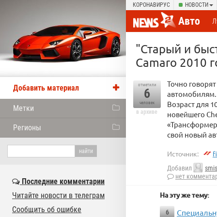
КОРОНАВИРУС
НОВОСТИ
Авто
Л
"Старый и быс
Camaro 2010 г
Точно говорят
отметили
Добавить материал
6
автомобилям.
Возраст для 1
человек
Метки
в архиве
новейшего Che
«Трансформеры
Регионы
свой новый ав
Источник:
f
Добавил
smis
нет коммента
Последние комментарии
На эту же тему:
Читайте новости в телеграм
Сообщить об ошибке
Cпециальн
6