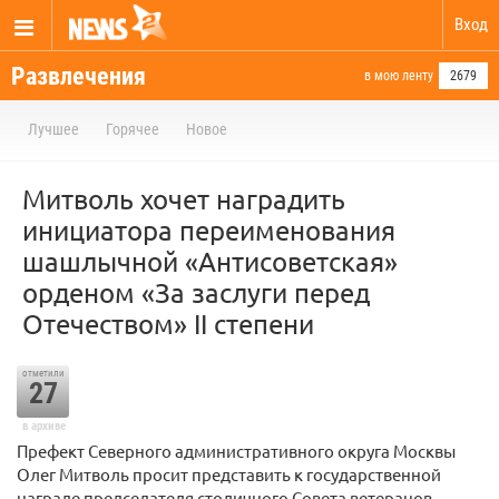
Вход
Развлечения
в мою ленту
2679
Лучшее
Горячее
Новое
Митволь хочет наградить
инициатора переименования
шашлычной «Антисоветская»
орденом «За заслуги перед
Отечеством» II степени
отметили
27
в архиве
Префект Северного административного округа Москвы
Олег Митволь просит представить к государственной
награде председателя столичного Совета ветеранов