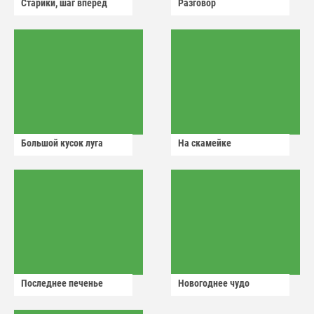
Старики, шаг вперёд
Разговор
Большой кусок луга
На скамейке
Последнее печенье
Новогоднее чудо