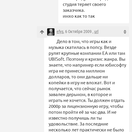
студия теряет своего
заказчика.
имхо как то так
efys
, 6 Октября 2009 ,
url
0
Дело в том, что игры как и
музыка скатилась в попсу. Везде
рулят крупные компании EA или там
UBISoft. Поэтому и кризис жанра. Вы
знаете, что например если юбисофту
игра не принесла миллион
долларов, то они дальше ни
копейки в игру не вложат. Вот и
получается, что сейчас рынок
завален дерьмом, в которое и
играть не хочется. Ты должен отдать
2000р за лицензионную игру, чтобы
потом пройти её за час-два. И не
известно получишь ли ты
удовольствие. За последние
несколько лет практически не было