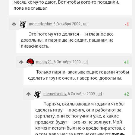
месяц кому-то дают. Вот чтобы кого-то посадили,
пока не слышал
memedvedov
, 6 Октября 2009 ,
url
-1
Это потому что делятся — и главное все
довольны, и парниша не сидит, пацанам на
пивасик есть.
manny21
, 6 Октября 2009 ,
url
+1
Только парни, вкалывающие годами чтобы
сделать игру не очень, наверное, довольны.
memedvedov
, 6 Октября 2009 ,
url
+2
Парням, вкалывающим годами чтобы
сделать игру — пофигу, они работают за
зарплату, они ее получили уже, а какие
продажи будут — это их не волнует. Мой
комент кстати был не о вреде пиратства, а
о том, как у наc за него наказывают:
очень