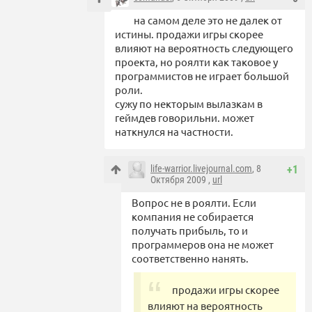
на самом деле это не далек от
истины. продажи игры скорее
влияют на вероятность следующего
проекта, но роялти как таковое у
программистов не играет большой
роли.
сужу по некторым вылазкам в
геймдев говорильни. может
наткнулся на частности.
life-warrior.livejournal.com
, 8
+1
Октября 2009 ,
url
Вопрос не в роялти. Если
компания не собирается
получать прибыль, то и
программеров она не может
соответственно нанять.
продажи игры скорее
влияют на вероятность