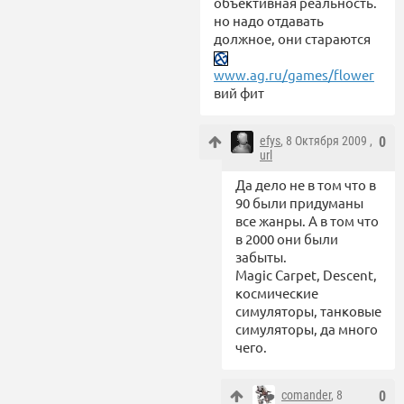
объективная реальность.
но надо отдавать
должное, они стараются
www.ag.ru/games/flower
вий фит
efys
, 8 Октября 2009 ,
0
url
Да дело не в том что в
90 были придуманы
все жанры. А в том что
в 2000 они были
забыты.
Magic Carpet, Descent,
космические
симуляторы, танковые
симуляторы, да много
чего.
comander
, 8
0