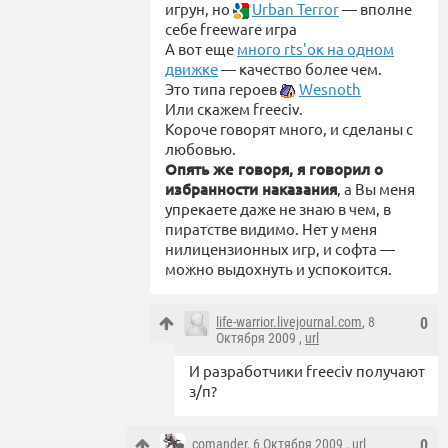
игрун, но
Urban Terror
— вполне
себе freeware игра
А вот еще
много rts'ок на одном
движке
— качество более чем.
Это типа героев
Wesnoth
Или скажем freeciv.
Короче говорят много, и сделаны с
любовью.
Опять же говоря, я говорил о
избранности наказания
, а Вы меня
упрекаете даже не знаю в чем, в
пиратстве видимо. Нет у меня
нилицензионных игр, и софта —
можно выдохнуть и успокоится.
life-warrior.livejournal.com
, 8
0
Октября 2009 ,
url
И разработчики freeciv получают
з/п?
comander
, 6 Октября 2009 ,
url
0