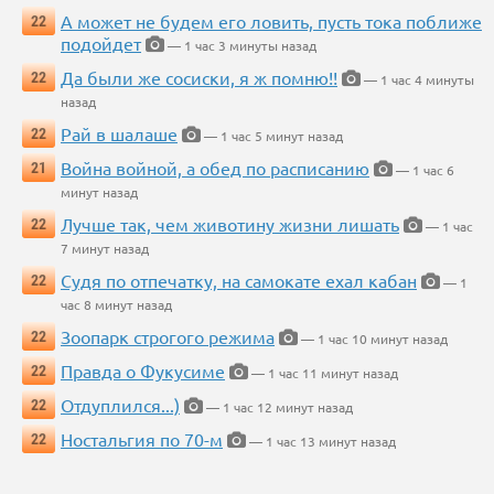
А может не будем его ловить, пусть тока поближе
22
подойдет
— 1 час 3 минуты назад
Да были же сосиски, я ж помню!!
22
— 1 час 4 минуты
назад
Рай в шалаше
22
— 1 час 5 минут назад
Война войной, а обед по расписанию
21
— 1 час 6
минут назад
Лучше так, чем животину жизни лишать
22
— 1 час
7 минут назад
Судя по отпечатку, на самокате ехал кабан
22
— 1
час 8 минут назад
Зоопарк строгого режима
22
— 1 час 10 минут назад
Правда о Фукусиме
22
— 1 час 11 минут назад
Отдуплился...)
22
— 1 час 12 минут назад
Ностальгия по 70-м
22
— 1 час 13 минут назад