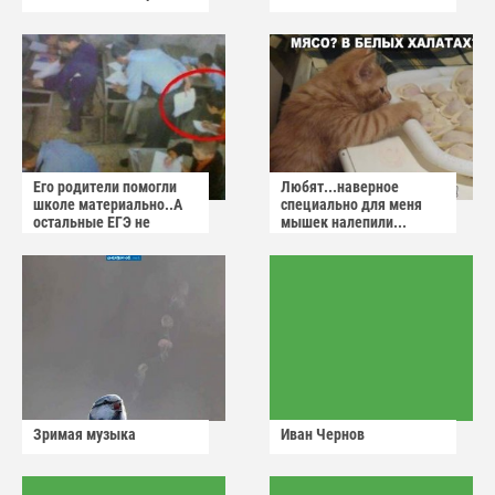
Его родители помогли
Любят...наверное
школе материально..А
специально для меня
остальные ЕГЭ не
мышек налепили...
сдадут
Зримая музыка
Иван Чернов