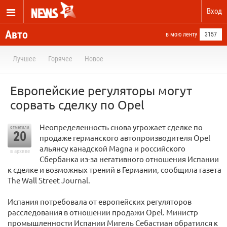
Вход
Авто
в мою ленту
3157
Лучшее
Горячее
Новое
Европейские регуляторы могут
сорвать сделку по Opel
Неопределенность снова угрожает сделке по
отметили
20
продаже германского автопроизводителя Opel
альянсу канадской Magna и российского
в архиве
Сбербанка из-за негативного отношения Испании
к сделке и возможных трений в Германии, сообщила газета
The Wall Street Journal.
Испания потребовала от европейских регуляторов
расследования в отношении продажи Opel. Министр
промышленности Испании Мигель Себастиан обратился к