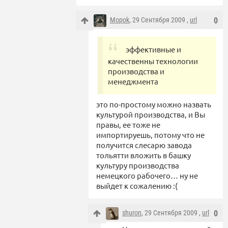
Mopok
, 29 Сентября 2009 ,
url
0
эффективные и
качественны технологии
производства и
менеджмента
это по-простому можно назвать
культурой производства, и Вы
правы, ее тоже не
импортируешь, потому что не
получится слесарю завода
тольятти вложить в башку
культуру производства
немецкого рабочего… ну не
выйдет к сожалению :(
shuron
, 29 Сентября 2009 ,
url
0