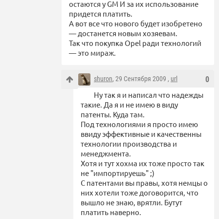
остаются у GM И за их использование
придется платить.
А вот все что нового будет изобретено
— достанется новым хозяевам.
Так что покупка Opel ради технологий
— это мираж.
shuron
, 29 Сентября 2009 ,
url
0
Ну так я и написал что надежды
такие. Да я и не имею в виду
патенты. Куда там.
Под технологиями я просто имею
ввиду эффективные и качественны
технологии производства и
менеджмента.
Хотя и тут хохма их тоже просто так
не "импортируешь" ;)
С патентами вы правы, хотя немцы о
них хотели тоже договорится, что
вышло не знаю, врятли. Бутут
платить наверно.