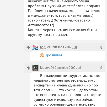
никаких нет, там у немецкого опеля
проблемы, русский им темболее не здался.
Проблемы с качеством, модельным рядом
и мэнеджментом, тоесть как Автоваз ;)
говно к говну ;) Хотя немецкое говно
Автоваз утрет :)
Конечно через 15-20 лет все может быть по
другому никто не знает.
ndg
, 29 Сентября 2009 ,
url
0
Про шины
Mopok
, 29 Сентября 2009 ,
url
0
Вы наверное не в курсе (сам только
недавно смотрел про это передачу с
экспертами и очень удивился), но про
технологии — это хохма… дело в том,
что все патенты на технологии которые
существуют и используются сейчас,
согласно условиям сделки все равно