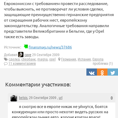
Еврокомиссии с требованием провести расследование,
чтобы выяснить, не противоречат ли условия сделки,
защищающие преимущественно германские предприятия
от сокращения рабочих мест, европейскому
законодательству. Аналогичные требования направили
представители Великобритании и Бельгии, где у Opel
также есть заводы.
Источник:
finansmag.ru/news/37686
Добавил
cave
29 Сентября 2009
сделка
,
сбербанк
,
magna
,
opel
Германия
,
Испания
,
Европа
11 комментариев
проблема (1)
Комментарии участников:
belsis
, 29 Сентября 2009 ,
url
0
я смотрю все в европе никак не уймутся, боятся
конкуренции или просто нехотят видеть русских на
европейском рынке авто. короче кругом враги!