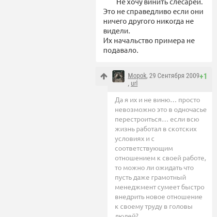
Не хочу винить слесарей.
Это не справедливо если они
ничего другого никогда не
видели.
Их начальство примера не
подавало.
Mopok
, 29 Сентября 2009
+1
,
url
Да я их и не виню… просто
невозможно это в одночасье
перестроиться… если всю
жизнь работал в скотских
условиях и с
соответствующим
отношением к своей работе,
то можно ли ожидать что
пусть даже грамотный
менеджмент сумеет быстро
внедрить новое отношение
к своему труду в головы
людей?