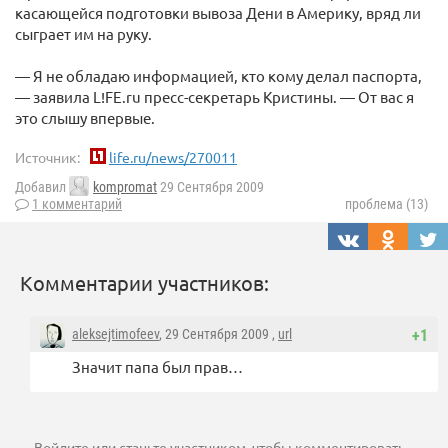
касающейся подготовки вывоза Дени в Америку, вряд ли
сыграет им на руку.
— Я не обладаю информацией, кто кому делал паспорта,
— заявила L!FE.ru пресс-секретарь Кристины. — От вас я
это слышу впервые.
Источник:
life.ru/news/270011
Добавил
kompromat
29 Сентября 2009
1 комментарий
проблема (13)
Комментарии участников:
aleksejtimofeev
, 29 Сентября 2009 ,
url
+1
Значит папа был прав…
Войдите
или
станьте участником
, чтобы комментировать