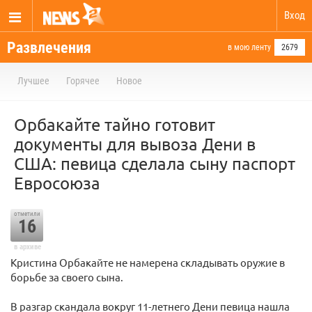
Вход
Развлечения
в мою ленту
2679
Лучшее
Горячее
Новое
Орбакайте тайно готовит
документы для вывоза Дени в
США: певица сделала сыну паспорт
Евросоюза
отметили
16
в архиве
Кристина Орбакайте не намерена складывать оружие в
борьбе за своего сына.
В разгар скандала вокруг 11-летнего Дени певица нашла