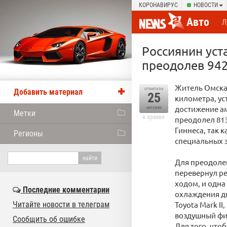
КОРОНАВИРУС
НОВОСТИ
Авто
Л
Россиянин уст
преодолев 94
Житель Омска 
отметили
Добавить материал
25
километра, у
достижение а
человек
Метки
в архиве
преодолел 813
Гиннеса, так 
Регионы
специальных э
Для преодоле
перевернул ре
ходом, и одна
Последние комментарии
охлаждения дв
Читайте новости в телеграм
Toyota Mark II
воздушный фи
Сообщить об ошибке
Для того, что