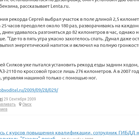
бензина, рассказывает Lenta.ru.
ния рекорда Сергей выбрал участок в поле длиной 2,5 киломе
 25 часов преодолел около 180 раз, разворачиваясь на каждом
, днем удавалось разгоняться до 82 километров в час, однако 
е. "Где-то в пять утра ужасно захотелось спать. Думал даже о
 выпил энергетический напиток и включил на полную громкост
гей Силков уже пытался установить рекорд езды задним ходом,
З-2110 по кроссовой трассе лишь 276 километров. А в 2007 го
, управляя машиной только с помощью ног.
pbvoditel.ru/2009/09/28/029/
ei
29 Сентября 2009
авливать
Омск
риев
сь с курсов повышения квалификации, сотрудник ГИБДД н
Водитель "Газели" погиб