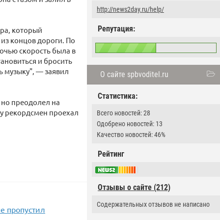
http://news2day.ru/help/
Репутация:
тра, который
 из концов дороги. По
ночью скорость была в
становиться и бросить
ь музыку", — заявил
О сайте spbvoditel.ru
Статистика:
 но преодолел на
ду рекордсмен проехал
Всего новостей: 28
Одобрено новостей: 13
Качество новостей: 46%
Рейтинг
Отзывы о сайте (212)
Содержательных отзывов не написано
е пропустил