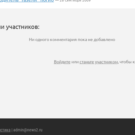
— 28 Сентября 2009
и участников:
Ни одного комментария пока не добавлено
Войдите
или
станьте участником
, чтобы
истика
| admin@news2.ru