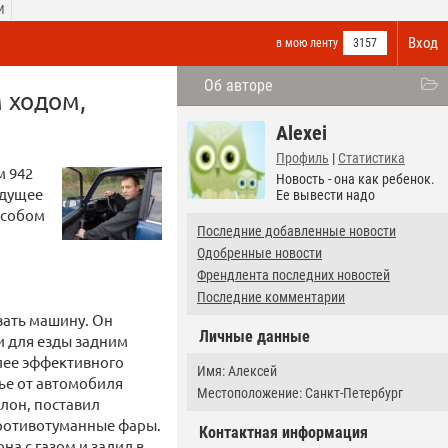
И
Вход
в мою ленту
3157
Об авторе
 ходом,
Alexei
Профиль
|
Статистика
м 942
Новость - она как ребенок.
ыдущее
Ее вывести надо
особом
Последние добавленные новости
Одобренные новости
Френдлента последних новостей
Последние комментарии
вать машину. Он
Личные данные
и для езды задним
лее эффективного
Имя: Алексей
ье от автомобиля
Местоположение: Санкт-Петербург
алон, поставил
противотуманные фары.
Контактная информация
на с газом и залил в