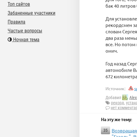
Топ сайтов
бак 40 литров 
Забаненные участники
Для установле
Правила
рекордсмен за
Частые вопросы
словам Сергея
два раза меньш
Ночная тема
все. Но потом
омич.
Год назад Сер
автомобиле ВА
672 километра
Источник:
s
Добавил
Alex
рекорд
,
устан
нет коммента
На эту же тему:
Возвращая
35
"Газель". 