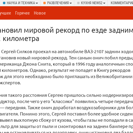
НАУКА И ТЕХНИКА
РАЗВЛЕЧЕНИЯ
КУХНЯ NEWS2
КОММЕНТАРИ
учшее
Горячее
Новое
ановил мировой рекорд по езде задним
2 километра
Сергей Силков проехал на автомобиле ВАЗ-2107 задним ходо
становив новый мировой рекорд. Тем самым омич побил пред
мериканца Джона Смита, который в 1996 году аналогичным сп
 километров. Однако, результат не попадет в Книгу рекордов
как для этого необходимо было приглашать из Великобритании
кспертов.
ния такого расстояния Сергею пришлось сильно модернизиро
дуктор, после чего у его "классики" появились четыре передач
 — передняя. Также омич доработал воздухозаборники для бо
игателя. Помимо этого, Сергей поставил более удобное сиден
, вывел выхлопную сбоку от кузова, чтобы газы не попадали в с
льтр для защиты от пыли и смонтировал на заднем бампере 
бы не останавливаться на дозаправку, омич установил два балло