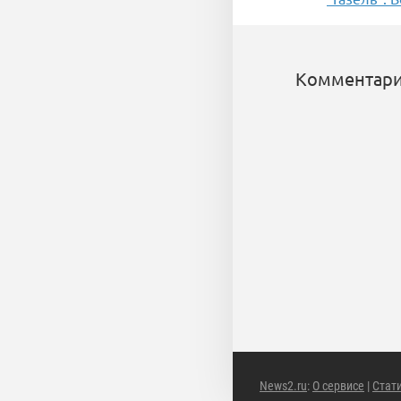
Комментари
News2.ru
:
О сервисе
|
Стат