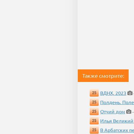
Также смотрите:
ВДНХ, 2023
25
Полдень. Пол
25
Отчий дом
25
—
Илья Великий
25
В Арбатских п
25