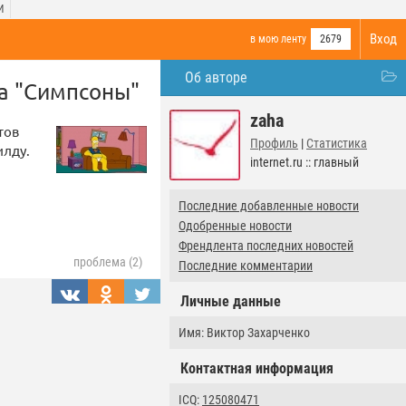
И
Вход
в мою ленту
2679
Об авторе
а "Симпсоны"
zaha
тов
Профиль
|
Статистика
илду.
internet.ru :: главный
Последние добавленные новости
Одобренные новости
Френдлента последних новостей
проблема (2)
Последние комментарии
Личные данные
Имя: Виктор Захарченко
Контактная информация
ICQ:
125080471