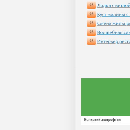
Лодка с ветло
25
Куст малины с
25
Смена жильцо
25
Волшебная си
25
Интерьер рест
25
Кольский ашкрофтин