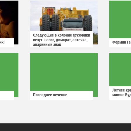
Следующие в колонне грузовики
везут: насос, домкрат, аптечка,
ик!
Фермин Га
аварийный знак
Летнее кр
Последнее печенье
миссис Ву