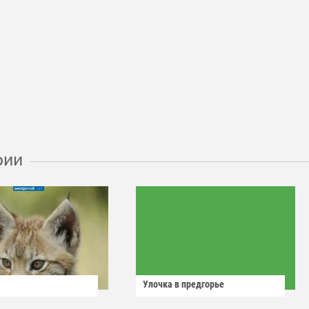
рии
Улочка в предгорье