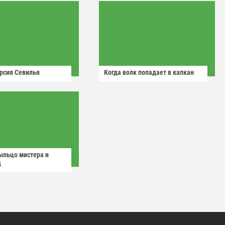
рсия Севилья
Когда волк попадает в капкан
ыльцо мистера и
д