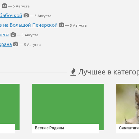
й
— 5 Августа
 бабочкой
— 5 Августа
в на Большой Печерской
— 5 Августа
нева
— 5 Августа
орана
— 5 Августа
Лучшее в катего
Вести с Родины
Симпатяги