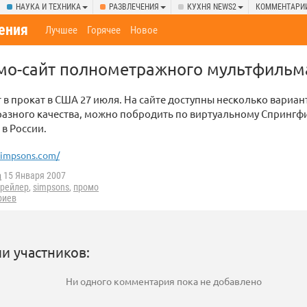
НАУКА И ТЕХНИКА
РАЗВЛЕЧЕНИЯ
КУХНЯ NEWS2
КОММЕНТАРИ
ения
Лучшее
Горячее
Новое
мо-сайт полнометражного мультфильм
в прокат в США 27 июля. На сайте доступны несколько вариан
азного качества, можно побродить по виртуальному Спрингф
в России.
simpsons.com/
a
15 Января 2007
трейлер
,
simpsons
,
промо
риев
и участников:
Ни одного комментария пока не добавлено