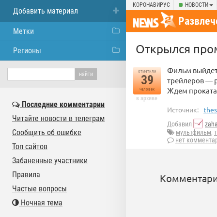
КОРОНАВИРУС
НОВОСТИ
Добавить материал
Развлеч
Метки
Открылся про
Регионы
Фильм выйдет 
отметили
39
трейлеров — р
Ждем проката 
человек
в архиве
Последние комментарии
Источник:
the
Читайте новости в телеграм
Добавил
zah
Сообщить об ошибке
мультфильм
,
нет коммента
Топ сайтов
Забаненные участники
Правила
Комментари
Частые вопросы
Ночная тема