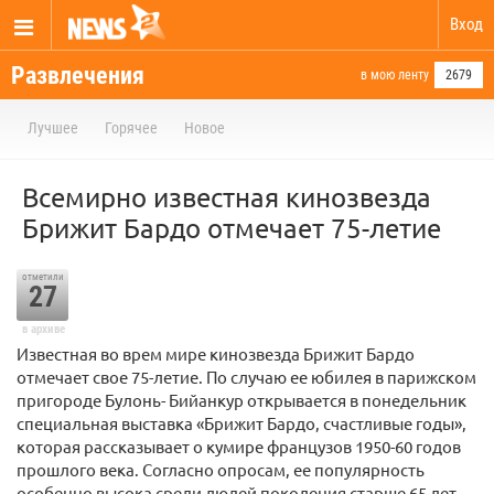
Вход
Развлечения
в мою ленту
2679
Лучшее
Горячее
Новое
Всемирно известная кинозвезда
Брижит Бардо отмечает 75-летие
отметили
27
в архиве
Известная во врем мире кинозвезда Брижит Бардо
отмечает свое 75-летие. По случаю ее юбилея в парижском
пригороде Булонь- Бийанкур открывается в понедельник
специальная выставка «Брижит Бардо, счастливые годы»,
которая рассказывает о кумире французов 1950-60 годов
прошлого века. Согласно опросам, ее популярность
особенно высока среди людей поколения старше 65 лет.