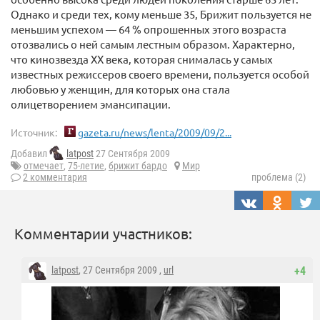
Однако и среди тех, кому меньше 35, Брижит пользуется не
меньшим успехом — 64 % опрошенных этого возраста
отозвались о ней самым лестным образом. Характерно,
что кинозвезда ХХ века, которая снималась у самых
известных режиссеров своего времени, пользуется особой
любовью у женщин, для которых она стала
олицетворением эмансипации.
Источник:
gazeta.ru/news/lenta/2009/09/2...
Добавил
latpost
27 Сентября 2009
отмечает
,
75-летие
,
брижит бардо
Мир
2 комментария
проблема (2)
Комментарии участников:
latpost
, 27 Сентября 2009 ,
url
+4