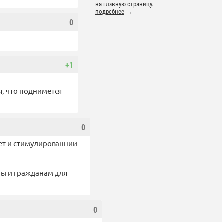
на главную страницу.
подробнее
→
0
+1
ы, что поднимется
0
дет и стимулированнии
ньги гражданам для
0