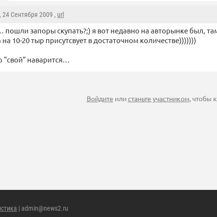
, 24 Сентября 2009 ,
url
… пошли запоры скупать?;) я вот недавно на авторынке был, та
 на 10-20 тыр присутсвует в достаточном количестве)))))))
то "свой" наварится…
Войдите
или
станьте участником
, чтобы
истика
| admin@news2.ru