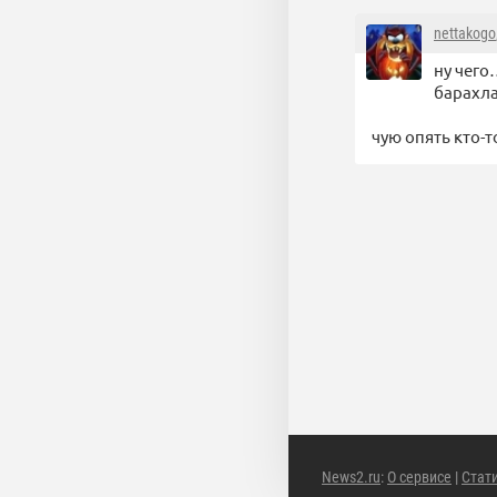
nettakogo
ну чего
барахла
чую опять кто-
News2.ru
:
О сервисе
|
Стат