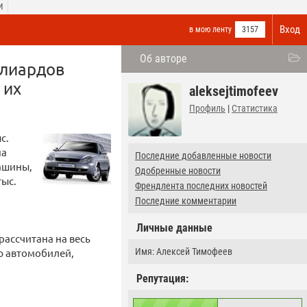
И
Вход
в мою ленту
3157
Об авторе
ллиардов
 их
aleksejtimofeev
Профиль
|
Статистика
с.
на
Последние добавленные новости
ашины,
Одобренные новости
тыс.
Френдлента последних новостей
Последние комментарии
Личные данные
рассчитана на весь
ю автомобилей,
Имя: Алексей Тимофеев
Репутация: