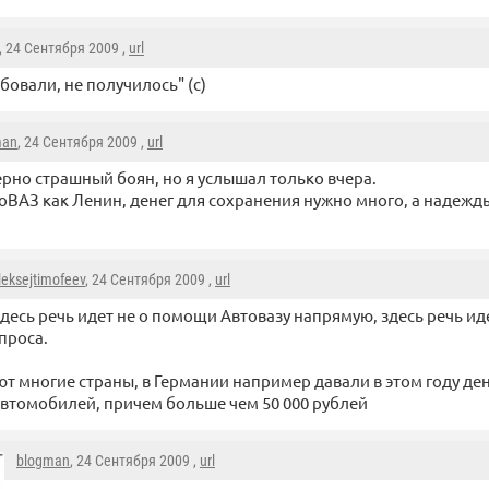
, 24 Сентября 2009 ,
url
бовали, не получилось" (с)
man
, 24 Сентября 2009 ,
url
рно страшный боян, но я услышал только вчера.
оВАЗ как Ленин, денег для сохранения нужно много, а надежд
leksejtimofeev
, 24 Сентября 2009 ,
url
десь речь идет не о помощи Автовазу напрямую, здесь речь и
проса.
ют многие страны, в Германии например давали в этом году де
втомобилей, причем больше чем 50 000 рублей
blogman
, 24 Сентября 2009 ,
url