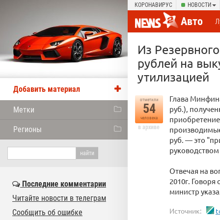
КОРОНАВИРУС
НОВОСТИ
Авто
Л
Из Резервного
рублей на вык
утилизацией
Добавить материал
Глава Минфина
отметили
54
руб.), получе
Метки
приобретение
человека
в архиве
Регионы
производимые 
руб. — это "п
руководством
Отвечая на во
2010г. Говоря
Последние комментарии
министр указа
Читайте новости в телеграм
Источник:
t
Сообщить об ошибке