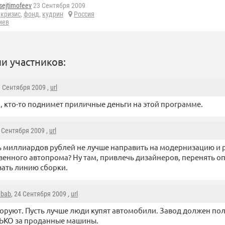
sejtimofeev
23 Сентября 2009
,
кризис
,
фонд
,
кудрин
Россия
иев
и участников:
3 Сентября 2009 ,
url
, кто-то поднимет приличные деньги на этой программе.
3 Сентября 2009 ,
url
ь миллиардов рублей не лучше направить на модернизацию и 
венного автопрома? Ну там, привлечь дизайнеров, перенять о
ать линию сборки.
abab
, 24 Сентября 2009 ,
url
оруют. Пусть лучше люди купят автомобили. Завод должен пол
ЬКО за проданные машины.