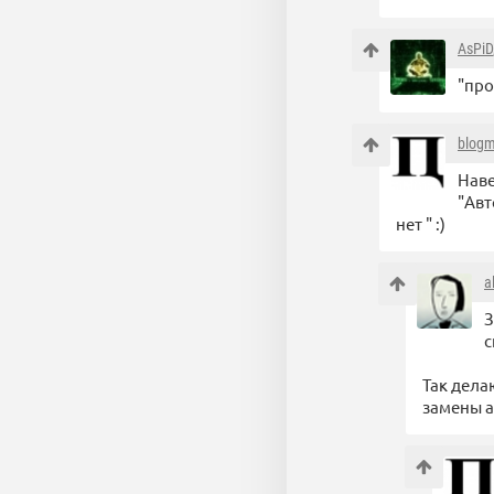
AsPiD
"про
blog
Наве
"Авт
нет " :)
a
З
с
Так дела
замены а