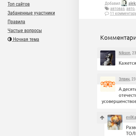
Добавил
alek
Топ сайтов
автоваз
,
авто
Забаненные участники
11 комментар
Правила
Частые вопросы
Комментари
Ночная тема
Nikson
, 2
Кажется
Элвин
, 2
А десят
отечест
усовершенствов
evilK
Разв
ТОЛ