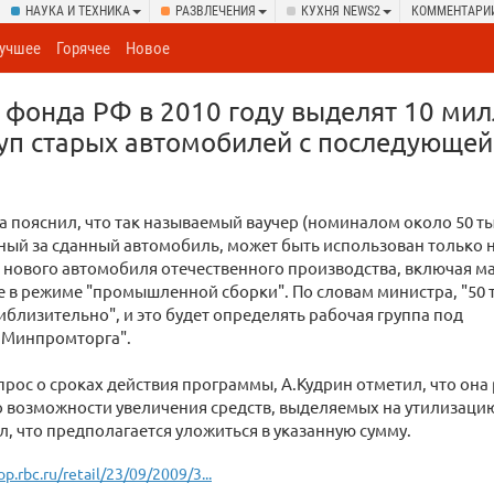
НАУКА И ТЕХНИКА
РАЗВЛЕЧЕНИЯ
КУХНЯ NEWS2
КОММЕНТАРИ
учшее
Горячее
Новое
 фонда РФ в 2010 году выделят 10 ми
уп старых автомобилей с последующей
 пояснил, что так называемый ваучер (номиналом около 50 ты
нный за сданный автомобиль, может быть использован только 
 нового автомобиля отечественного производства, включая м
в режиме "промышленной сборки". По словам министра, "50 
риблизительно", и это будет определять рабочая группа под
 Минпромторга".
прос о сроках действия программы, А.Кудрин отметил, что она 
 о возможности увеличения средств, выделяемых на утилизаци
л, что предполагается уложиться в указанную сумму.
op.rbc.ru/retail/23/09/2009/3...