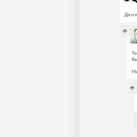
Да и 
То
бы
Ма