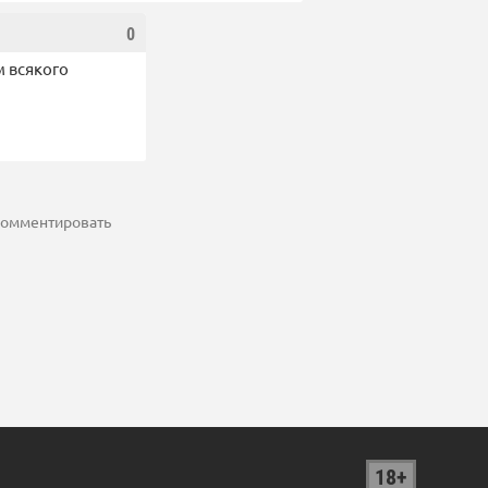
0
м всякого
 комментировать
18+