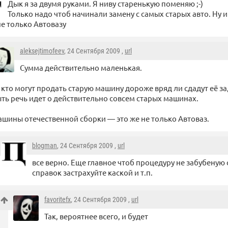
Дык я за двумя руками. Я ниву старенькую поменяю ;-)
Только надо чтоб начинали замену с самых старых авто. Ну и 
не только Автовазу
aleksejtimofeev
, 24 Сентября 2009 ,
url
Сумма действительно маленькая.
 кто могут продать старую машину дороже вряд ли сдадут её за,
ть речь идет о действительно совсем старых машинах.
шины отечественной сборки — это же не только Автоваз.
blogman
, 24 Сентября 2009 ,
url
все верно. Еще главное чтоб процедуру не забубеную 
справок застрахуйте каской и т.п.
favoritefx
, 24 Сентября 2009 ,
url
Так, вероятнее всего, и будет