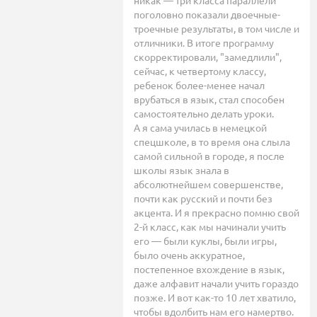
никак — три класса параллели
поголовно показали двоечные-
троечные результаты, в том числе и
отличники. В итоге программу
скорректировали, "замедлили",
сейчас, к четвертому классу,
ребенок более-менее начал
врубаться в язык, стал способен
самостоятельно делать уроки.
А я сама училась в немецкой
спецшколе, в то время она слыла
самой сильной в городе, я после
школы язык знала в
абсолютнейшем совершенстве,
почти как русский и почти без
акцента. И я прекрасно помню свой
2-й класс, как мы начинали учить
его — были куклы, были игры,
было очень аккуратное,
постепенное вхождение в язык,
даже алфавит начали учить гораздо
позже. И вот как-то 10 лет хватило,
чтобы вдолбить нам его намертво.