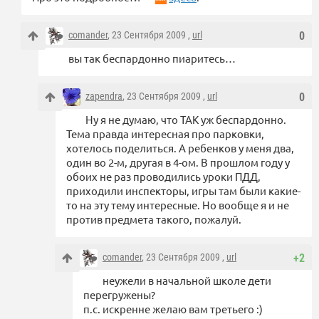
comander
, 23 Сентября 2009 ,
url
0
вы так беспардонно пиаритесь…
zapendra
, 23 Сентября 2009 ,
url
0
Ну я не думаю, что ТАК уж беспардонно.
Тема правда интересная про парковки,
хотелось поделиться. А ребенков у меня два,
один во 2-м, другая в 4-ом. В прошлом году у
обоих не раз проводились уроки ПДД,
приходили инспекторы, игры там были какие-
то на эту тему интересные. Но вообще я и не
против предмета такого, пожалуй.
comander
, 23 Сентября 2009 ,
url
+2
неужели в начальной школе дети
перегружены?
п.с. искренне желаю вам третьего :)