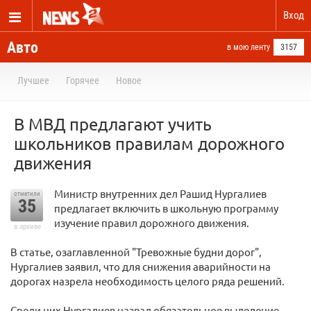
Вход
Авто
в мою ленту
3157
Лучшее
Горячее
Новое
В МВД предлагают учить
школьников правилам дорожного
движения
Министр внутренних дел Рашид Нургалиев
отметили
35
предлагает включить в школьную программу
изучение правил дорожного движения.
в архиве
В статье, озаглавленной "Тревожные будни дорог",
Нургалиев заявил, что для снижения аварийности на
дорогах назрела необходимость целого ряда решений.
Среди них Нургалиев назвал обязательное выделение