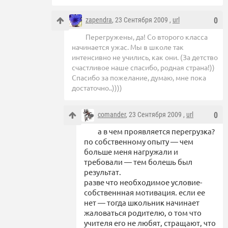
zapendra
, 23 Сентября 2009 ,
url
0
Перегружены, да! Со второго класса
начинается ужас. Мы в школе так
интенсивно не учились, как они. (За детство
счастливое наше спасибо, родная страна!))
Спасибо за пожелание, думаю, мне пока
достаточно..))))
comander
, 23 Сентября 2009 ,
url
0
а в чем проявляется перегрузка?
по собственному опыту — чем
больше меня нагружали и
требовали — тем болешь был
результат.
разве что необходимое условие-
собственнная мотивация. если ее
нет — тогда школьник начинает
жаловаться родителю, о том что
учителя его не любят, стращают, что