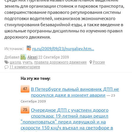
земель для организации стоянок и парковок транспорта,
совершенствование правового регулирования системы
подготовки водителей, механизмов экономического
стимулирования безаварийной езды, а также введение в
школьные программы дисциплины по изучению правил
дорожного движения.
Источник:
rg.ru/2009/09/23/nurgaliev.htm...
Добавил
Alexei
22 Сентября 2009
школа
,
учить
,
правила дорожного движения
Россия
11 комментариев
На эту же тему:
В Петербурге пьяный виновник ДТП не
47
проснулся даже в момент аварии
— 23
Сентября 2009
Очередное ДТП с участием дорого
75
спорткара: 19-летний пацан решил
"попонтоваться" перед девушкой и на
скорости 150 км/ч въехал на светофоре в