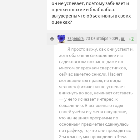
он не успевает, поэтому забивает и
оценки плохие и блаблабла.
вы уверены что объективны в своих
оценках?
zapendra
, 23 Сентября 2009 ,
url
+2
Я просто вижу, как они устают и,
хотя оба очень смышленые и в
садиковском возрасте даже во
многом опережали сверстников,
сейчас заметно сникли. Насчет
мотивации вы правы, но когда
человек физически не успевает
вникнуть во все, начинает отставать
— у него исчезает интерес, к
сожалению. Я вспоминаю годы
своей учебы и у меня ощущение,
что нынешняя программа по
основным предметам сдвинулась
по графику, то, что они проходят во
2-м классе, мы проходили в 3-ем.