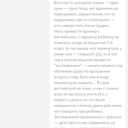
Все как-то ускорено очень — один
урок — одна тема, нет времени на
повторение, закрепление, что-то
недопонял, где-то споткнулся —
все, наверстать очень трудно.
Могу привести пример с
английским. Старшему ребенку не
повезло: когда он пошел во 2-й
класс (я там выше все перепутала, у
меня сын — старший:-)))), то в тот
год в школе решили провести
"эксперимент" — начать первый год
обучения сразу по программе
второго года. Бросили в воду
неумеющих плавать… Я сама
английский не знаю, и мы с сыном
вместе пытались учить его, с
первого урока, но это было
невероятно сложно, даже для меня,
что говорить про ребенка.
Эксперимент провалился с треском
— дети просто не справились, ну