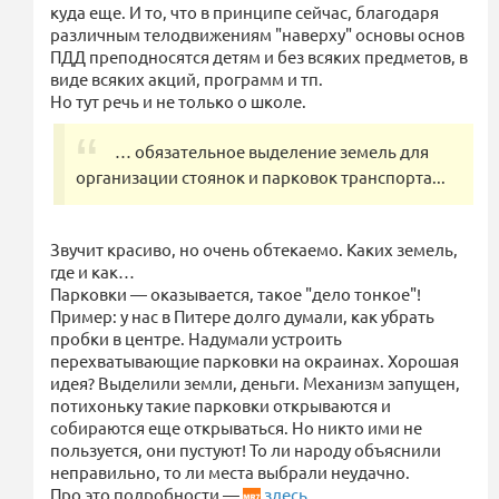
куда еще. И то, что в принципе сейчас, благодаря
различным телодвижениям "наверху" основы основ
ПДД преподносятся детям и без всяких предметов, в
виде всяких акций, программ и тп.
Но тут речь и не только о школе.
… обязательное выделение земель для
организации стоянок и парковок транспорта...
Звучит красиво, но очень обтекаемо. Каких земель,
где и как…
Парковки — оказывается, такое "дело тонкое"!
Пример: у нас в Питере долго думали, как убрать
пробки в центре. Надумали устроить
перехватывающие парковки на окраинах. Хорошая
идея? Выделили земли, деньги. Механизм запущен,
потихоньку такие парковки открываются и
собираются еще открываться. Но никто ими не
пользуется, они пустуют! То ли народу объяснили
неправильно, то ли места выбрали неудачно.
Про это подробности —
здесь
.