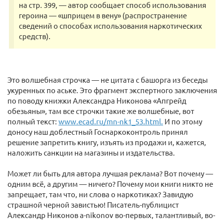
на стр. 399, — автор сообщает способ использования
героина — «шприцем в вену» (распространение
сведений о способах использования наркотических
средств).
Это волшебная строчка — не цитата с башорга из беседы
укуренных по аське. Это фрагмент экспертного заключения
по поводу книжки Александра Никонова «Апгрейд
обезьяны», там все строчки такие же волшебные, вот
полный текст:
www.ecad.ru/mn-nk1_53.html.
И по этому
доносу наш доблестный Госнаркоконтроль принял
решение запретить книгу, изъять из продажи и, кажется,
наложить санкции на магазины и издательства.
Может ли быть для автора лучшая реклама? Вот почему —
одним всё, а другим — ничего? Почему мои книги никто не
запрещает, там что, ни слова о наркотиках? Завидую
страшной черной завистью! Писатель-публицист
Александр Никонов a-nikonov во-первых, талантливый, во-