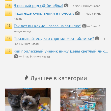
В правый ряд с@ би с@ка!
19
— 1 час 6 минут назад
Надо еще купальники в полоску
19
— 1 час 7 минут
назад
Так вот вы какие - глаза на затылке!
19
— 1 час 8
минут назад
Признавайтесь, кто спрятал мои таблетки?
19
— 1
час 8 минут назад
Как прилежный ученик вижу Девы светлый лик...
19
— 1 час 9 минут назад
Лучшее в категории