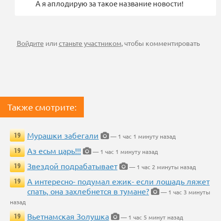
А я аплодирую за такое название новости!
Войдите
или
станьте участником
, чтобы комментировать
Также смотрите:
Мурашки забегали
19
— 1 час 1 минуту назад
Аз есьм царь!!!
19
— 1 час 1 минуту назад
Звездой подрабатывает
19
— 1 час 2 минуты назад
А интересно- подумал ежик- если лошадь ляжет
19
спать, она захлебнется в тумане?
— 1 час 3 минуты
назад
Вьетнамская Золушка
19
— 1 час 5 минут назад