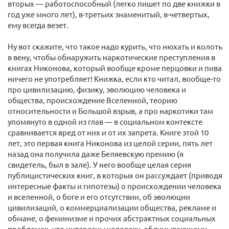
вторых — работоспособный (легко пишет по две книжки в
год уже много лет), в-третьих знаменитый, в-четвертых,
ему всегда везет.
Ну вот скажите, что такое надо курить, что нюхать и колоть
в вену, чтобы обнаружить наркотические преступления в
книгах Никонова, который вообще кроме перцовки и пива
ничего не употребляет! Книжка, если кто читал, вообще-то
про цивилизацию, физику, эволюцию человека и
общества, происхождение Вселенной, теорию
относительности и Большой взрыв, а про наркотики там
упомянуто в одной из глав — в социальном контексте
сравнивается вред от них и от их запрета. Книге этой 10
лет, это первая книга Никонова из целой серии, пять лет
назад она получила даже Беляевскую премию (я
свидетель, был в зале). У него вообще целая серия
публицистических книг, в которых он рассуждает (приводя
интересные факты и гипотезы) о происхождении человека
и вселенной, о боге и его отсутствии, об эволюции
цивилизаций, о коммерциализации общества, рекламе и
обмане, о феминизме и прочих абстрактных социальных
проблемах, что интересны человеку, обдумывающему