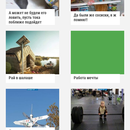
А может не будем его
Да были же сосиски, я ж
ловить, пусть тока
помню!!
поближе подойдет
Рай в шалаше
Работа мечты