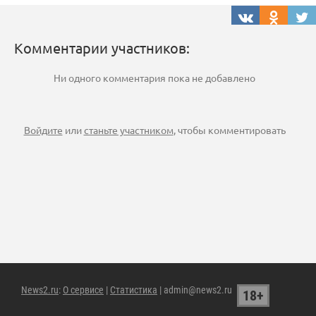
Комментарии участников:
Ни одного комментария пока не добавлено
Войдите
или
станьте участником
, чтобы комментировать
News2.ru
:
О сервисе
|
Статистика
| admin@news2.ru
18+