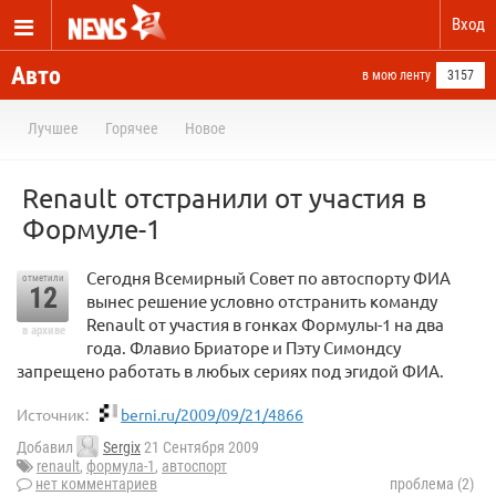
Вход
Авто
в мою ленту
3157
Лучшее
Горячее
Новое
Renault отстранили от участия в
Формуле-1
Сегодня Всемирный Совет по автоспорту ФИА
отметили
12
вынес решение условно отстранить команду
Renault от участия в гонках Формулы-1 на два
в архиве
года. Флавио Бриаторе и Пэту Симондсу
запрещено работать в любых сериях под эгидой ФИА.
Источник:
berni.ru/2009/09/21/4866
Добавил
Sergix
21 Сентября 2009
renault
,
формула-1
,
автоспорт
нет комментариев
проблема (2)