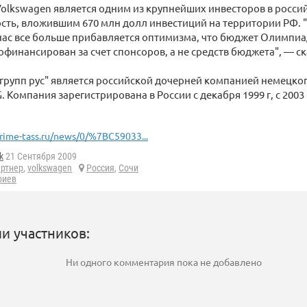
Volkswagen является одним из крупнейших инвесторов в росси
ть, вложившим 670 млн долл инвестиций на территории РФ. "
нас все больше прибавляется оптимизма, что бюджет Олимпиа
офинансирован за счет спонсоров, а не средств бюджета", — ск
групп рус" является российской дочерней компанией немецко
. Компания зарегистрирована в России с декабря 1999 г, с 200
rime-tass.ru/news/0/%7BC59033...
k
21 Сентября 2009
артнер
,
volkswagen
Россия
,
Сочи
риев
и участников:
Ни одного комментария пока не добавлено