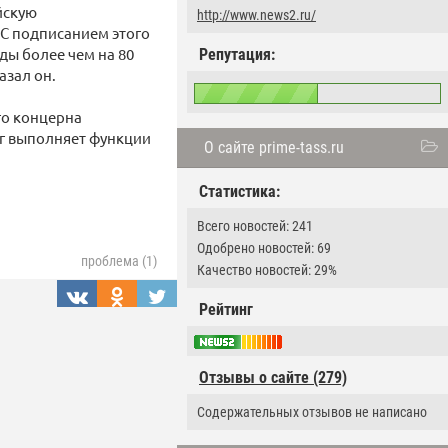
йскую
http://www.news2.ru/
С подписанием этого
ды более чем на 80
Репутация:
азал он.
го концерна
3 г выполняет функции
О сайте prime-tass.ru
Статистика:
Всего новостей: 241
Одобрено новостей: 69
проблема (1)
Качество новостей: 29%
Рейтинг
Отзывы о сайте (279)
Содержательных отзывов не написано