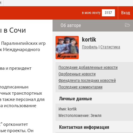
И
Вход
в мою ленту
3157
Об авторе
 в Сочи
kortik
и Паралимпийских игр
Профиль
|
Статистика
ках Международного
ва и президент
Последние добавленные новости
Одобренные новости
Френдлента последних новостей
с подписанным
Последние комментарии
личных транспортных
Личные данные
а также персонал для
на использование
Имя: kortik
Местоположение: Земля
с" оргкомитет
Контактная информация
ые проекты. Он