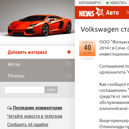
КОРОНАВИРУС
НОВОСТИ
Авто
Л
Volkswagen с
ООО "Фольксв
отметили
40
2014 г в Сочи
Добавить материал
инвестиционно
человек
в архиве
Метки
Соглашение по
оргкомитета 
Регионы
Как сообщил 
соглашением "
средств от ле
обслуживания 
Последние комментарии
олимпийской 
Читайте новости в телеграм
Вице-премьер 
Сообщить об ошибке
Олимпиады пр