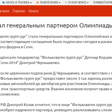
НАУКА И ТЕХНИКА
РАЗВЛЕЧЕНИЯ
КУХНЯ NEWS2
КОММЕНТАРИ
учшее
Горячее
Новое
тал генеральным партнером Олимпиады
аген групп рус" стало генеральным партнером Олимпийских 
. Соответствующее соглашение было подписано сегодня в рам
го форума в Сочи.
дписали гендиректор "Фольксваген групп рус" Дитмар Корцек
"Сочи-2014" Дмитрий Чернышенко.
после церемонии подписания Д.Чернышенко, в соответствии 
Фольксваген групп рус" предоставит около 3 тыс единиц раз
гковых автомобилей до автобусов для участников Олимпиады, 
этих транспортных средств. Взамен компания получит право 
символики.
РФ Дмитрий Козак отметил, что в лице "Фольксваген групп ру
иобрел надежного партнера, умеющего реализовывать сложн