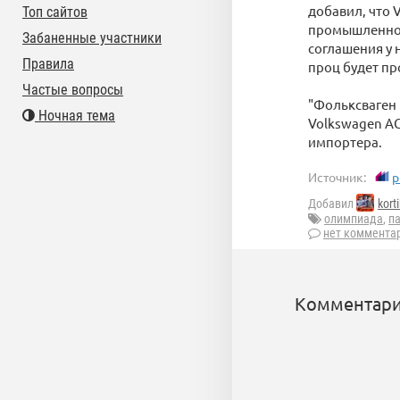
добавил, что 
Топ сайтов
промышленнос
Забаненные участники
соглашения у 
Правила
проц будет пр
Частые вопросы
"Фольксваген 
Ночная тема
Volkswagen AG
импортера.
Источник:
p
Добавил
korti
олимпиада
,
п
нет коммента
Комментари