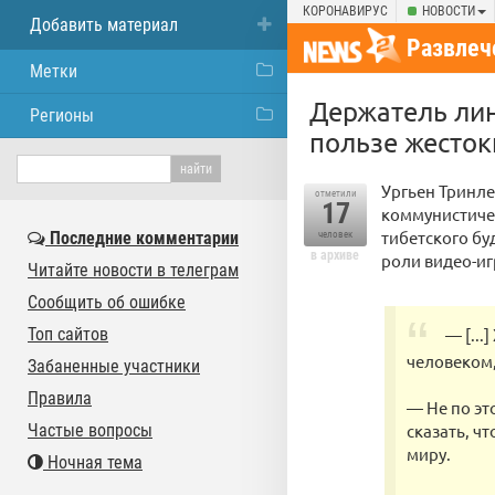
КОРОНАВИРУС
НОВОСТИ
Добавить материал
Развлеч
Метки
Держатель лин
Регионы
пользе жесток
Ургьен Тринле
отметили
17
коммунистичес
тибетского буд
Последние комментарии
человек
в архиве
роли видео-иг
Читайте новости в телеграм
Сообщить об ошибке
Топ сайтов
— [..
человеком,
Забаненные участники
Правила
— Не по эт
Частые вопросы
сказать, ч
миру.
Ночная тема