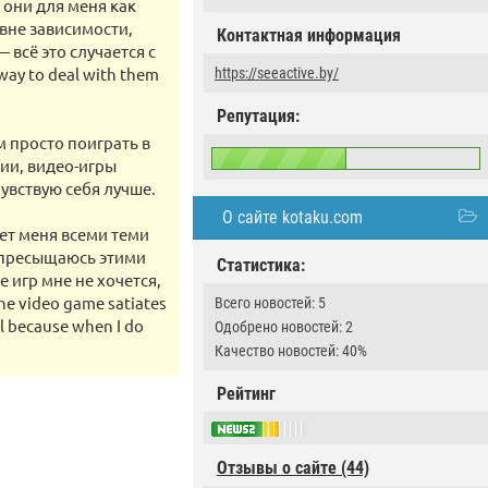
 они для меня как
вне зависимости,
Контактная информация
 всё это случается с
way to deal with them
https://seeactive.by/
Репутация:
м просто поиграть в
ии, видео-игры
увствую себя лучше.
О сайте kotaku.com
ет меня всеми теми
 пресыщаюсь этими
Статистика:
 игр мне не хочется,
he video game satiates
Всего новостей: 5
ul because when I do
Одобрено новостей: 2
Качество новостей: 40%
Рейтинг
Отзывы о сайте (44)