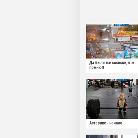
Да были же сосиски, я ж
помню!!
Астерикс - начало