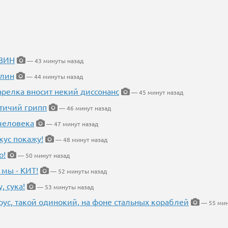
ИЗИН
— 43 минуты назад
блин
— 44 минуты назад
арелка вносит некий диссонанс
— 45 минут назад
птичий грипп
— 46 минут назад
 человека
— 47 минут назад
кус покажу!
— 48 минут назад
о!
— 50 минут назад
 мы - КИТ!
— 52 минуты назад
, сука!
— 53 минуты назад
рус, такой одинокий, на фоне стальных кораблей
— 55 мин