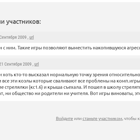
и участников:
 Сентября 2009 ,
url
н с ним. Такие игры позволяют выместить накопившуюся агре
 21 Сентября 2009 ,
url
 хоть кто-то высказал нормальную точку зрения относительно 
 все эти козлы которые сваливают все проблемы на комп.игры
е стрелялки (кс1.6) и крыша съехала. И пошел в школу стрелят
т, ни общество ни родители ни учителя. Вот игры виноваты, э
Войдите
или
станьте участником
, чтобы