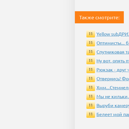
Также смотрите:
Yellow subДР
11
Оптимисты... 
11
Спутниковая т
11
Ну вот, опять 
11
Рюкзак - друг
11
Отвернись! Фо
11
Хмм...Стемнел
11
Мы не кильки,
11
Выруби камеру
11
Белеет мой па
11