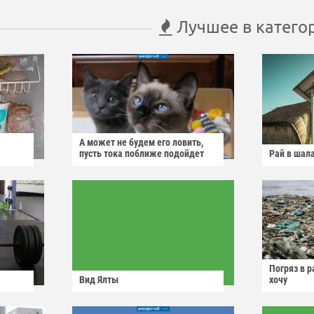
Лучшее в катего
А может не будем его ловить,
пусть тока поближе подойдет
Рай в шал
Погряз в р
Вид Ялты
хочу