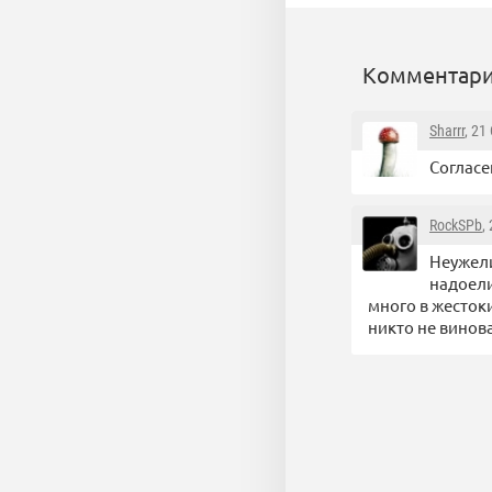
Комментари
Sharrr
, 21
Согласе
RockSPb
,
Неужели
надоели
много в жестоки
никто не винова