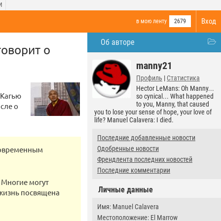
И
Вход
в мою ленту
2679
Об авторе
говорит о
manny21
Профиль
|
Статистика
Hector LeMans: Oh Manny...
 Кагью
so cynical... What happened
to you, Manny, that caused
исле о
you to lose your sense of hope, your love of
life? Manuel Calavera: I died.
Последние добавленные новости
 современным
Одобренные новости
Френдлента последних новостей
Последние комментарии
? Многие могут
Личные данные
я жизнь посвящена
Имя: Manuel Calavera
Местоположение: El Marrow