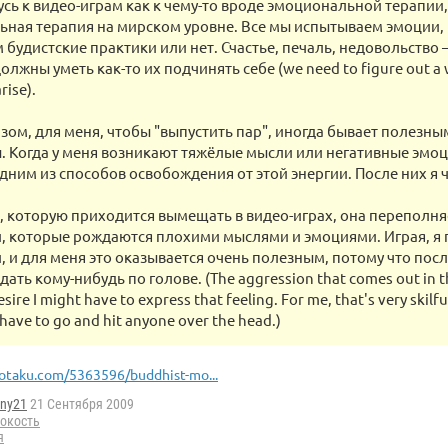
сь к видео-играм как к чему-то вроде эмоциональной терапии,
ная терапия на мирском уровне. Все мы испытываем эмоции, 
 будистские практики или нет. Счастье, печаль, недовольство —
олжны уметь как-то их подчинять себе (we need to figure out a 
rise).
зом, для меня, чтобы "выпустить пар", иногда бывает полезны
. Когда у меня возникают тяжёлые мысли или негативные эмоц
дним из способов освобождения от этой энергии. После них я ч
я, которую приходится вымещать в видео-играх, она переполня
, которые рождаются плохими мыслями и эмоциями. Играя, я
 и для меня это оказывается очень полезным, потому что после
дать кому-нибудь по голове. (The aggression that comes out in t
ire I might have to express that feeling. For me, that's very skilf
t have to go and hit anyone over the head.)
otaku.com/5363596/buddhist-mo...
ny21
21 Сентября 2009
окость
я