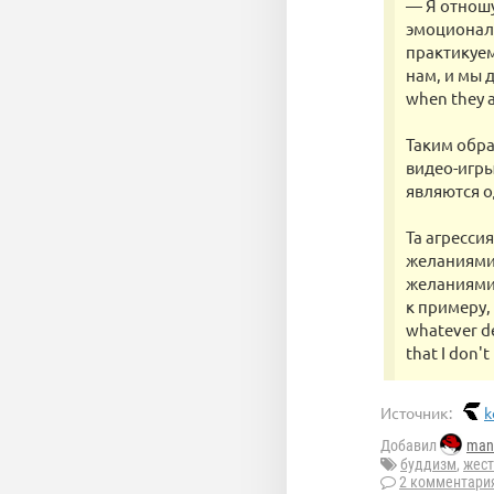
— Я отношу
эмоциональ
практикуем
нам, и мы д
when they a
Таким обра
видео-игры
являются о
Та агресси
желаниями
желаниями,
к примеру, 
whatever des
that I don'
Источник:
k
Добавил
man
буддизм
,
жест
2 комментари