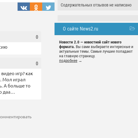
Содержательных отзывов не написано
О сайте News2.ru
0
Новости 2.0 — новостной сайт нового
ссию
формата.
Вы сами выбираете интересные и
актуальные темы. Самые лучшие попадают
на главную страницу.
подробнее
→
0
видео игр? как
. Мол играл
ь. А больше то
то даа…
 комментировать