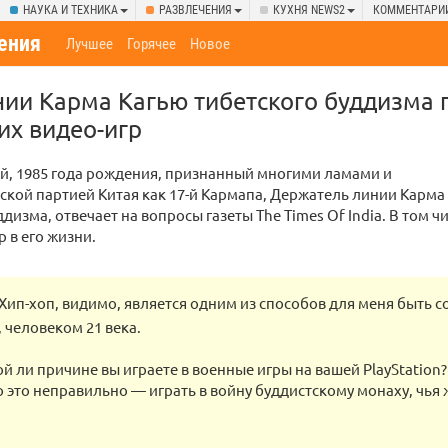
НАУКА И ТЕХНИКА
РАЗВЛЕЧЕНИЯ
КУХНЯ NEWS2
КОММЕНТАРИ
ения
Лучшее
Горячее
Новое
ии Карма Кагью тибетского буддизма 
их видео-игр
й, 1985 года рождения, признанный многими ламами и
кой партией Китая как 17-й Кармапа, Держатель линии Карма
дизма, отвечает на вопросы газеты The Times Of India. В том ч
р в его жизни.
.] Хип-хоп, видимо, является одним из способов для меня быть
 человеком 21 века.
ой ли причине вы играете в военные игры на вашей PlayStation
то это неправильно — играть в войну буддистскому монаху, чь