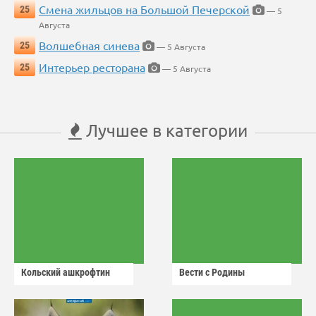
Смена жильцов на Большой Печерской
25
— 5
Августа
Волшебная синева
25
— 5 Августа
Интерьер ресторана
25
— 5 Августа
Лучшее в категории
Кольский ашкрофтин
Вести с Родины