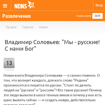
Вход
Развлечения
в мою ленту
2679
Лучшее
Горячее
Новое
Владимир Соловьев: "Мы - русские!
С нами Бог"
отметили
13
в архиве
Новая книга Владимира Соловьева — о самом главном. О
том, что волнует каждого, для кого слово "Родина"
произносится и пишется по-русски. "Стоит ли делить
людей на "русских" и "россиян"? Кто такие русские? Почему
эти люди выжили в хаосе темных веков и почему у них есть
шанс выжить сейчас — и создать новую, действительно
великую державу?".