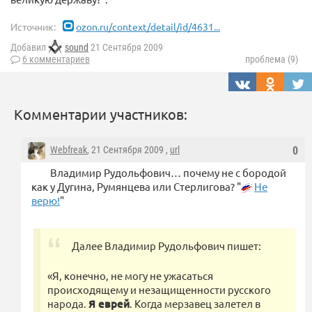
Источник:
ozon.ru/context/detail/id/4631...
Добавил
sound
21 Сентября 2009
6 комментариев
проблема (9)
Комментарии участников:
Webfreak
, 21 Сентября 2009 ,
url
0
Владимир Рудольфович… почему не с бородой
как у Дугина, Румянцева или Стерлигова? "
Не
верю!
"
Далее Владимир Рудольфович пишет:
«Я, конечно, не могу не ужасаться
происходящему и незащищенности русского
народа.
Я еврей
. Когда мерзавец залетел в