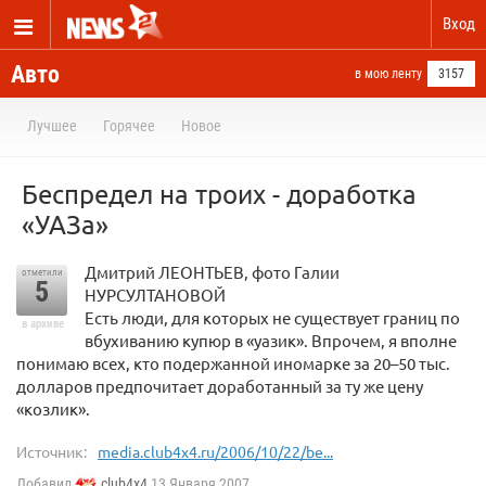
Вход
Авто
в мою ленту
3157
Лучшее
Горячее
Новое
Беспредел на троих - доработка
«УАЗа»
Дмитрий ЛЕОНТЬЕВ, фото Галии
отметили
5
НУРСУЛТАНОВОЙ
Есть люди, для которых не существует границ по
в архиве
вбухиванию купюр в «уазик». Впрочем, я вполне
понимаю всех, кто подержанной иномарке за 20–50 тыс.
долларов предпочитает доработанный за ту же цену
«козлик».
Источник:
media.club4x4.ru/2006/10/22/be...
Добавил
club4x4
13 Января 2007