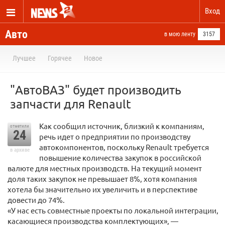
Вход
Авто
в мою ленту
3157
Лучшее
Горячее
Новое
"АвтоВАЗ" будет производить
запчасти для Renault
Как сообщил источник, близкий к компаниям,
отметили
24
речь идет о предприятии по производству
автокомпонентов, поскольку Renault требуется
в архиве
повышение количества закупок в российской
валюте для местных производств. На текущий момент
доля таких закупок не превышает 8%, хотя компания
хотела бы значительно их увеличить и в перспективе
довести до 74%.
«У нас есть совместные проекты по локальной интеграции,
касающиеся производства комплектующих», —