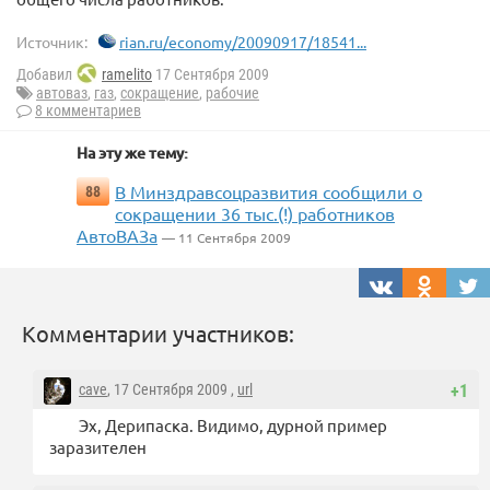
Источник:
rian.ru/economy/20090917/18541...
Добавил
ramelito
17 Сентября 2009
автоваз
,
газ
,
сокращение
,
рабочие
8 комментариев
На эту же тему:
В Минздравсоцразвития сообщили о
88
сокращении 36 тыс.(!) работников
АвтоВАЗа
— 11 Сентября 2009
Комментарии участников:
cave
, 17 Сентября 2009 ,
url
+1
Эх, Дерипаска. Видимо, дурной пример
заразителен