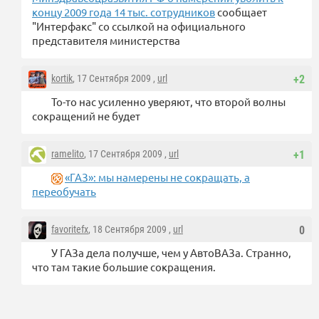
концу 2009 года 14 тыс. сотрудников
сообщает
"Интерфакс" со ссылкой на официального
представителя министерства
kortik
, 17 Сентября 2009 ,
url
+2
То-то нас усиленно уверяют, что второй волны
сокращений не будет
ramelito
, 17 Сентября 2009 ,
url
+1
«ГАЗ»: мы намерены не сокращать, а
переобучать
favoritefx
, 18 Сентября 2009 ,
url
0
У ГАЗа дела получше, чем у АвтоВАЗа. Странно,
что там такие большие сокращения.