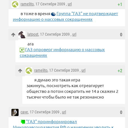
ramelito
, 17 Сентября 2009 ,
url
+1
в тоже в время
Группа "ГАЗ" не подтверждает
информацию о массовых сокращениях
latpost
, 17 Сентября 2009 ,
url
0
ага
ГАЗ опроверг информацию о массовых
сокращениях
ramelito
, 17 Сентября 2009 ,
url
+2
я думаю это такая игра
закинуть, посмотреть как отреагирует
общество а потом сократить не 14 а скажем 2
тысячи чтобы было не так резонансно
cave
, 17 Сентября 2009 ,
url
0
"ГАЗ" проинформировал
Минздравсоцразвития РФ о намерении уволить к