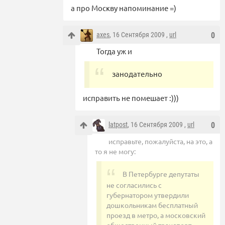
а про Москву напоминание =)
axes
, 16 Сентября 2009 ,
url
0
Тогда уж и
занодательно
исправить не помешает :)))
latpost
, 16 Сентября 2009 ,
url
0
исправьте, пожалуйста, на это, а
то я не могу:
В Петербурге депутаты
не согласились с
губернатором утвердили
дошкольникам бесплатный
проезд в метро, а московский
общественный транспорт