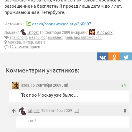
разрешение на бесплатный проезд лишь детям до 7 лет,
проживающим в Петербурге.
Источник:
gzt.ru/topnews/society/260607....
Добавил
latpost
16 Сентября 2009 (исправил
Mindwork
)
транспорт
,
метро
,
подешевеет
,
день без автомобиля
Москва
,
Питер
,
Russia
12 комментариев
Комментарии участников:
axes
, 16 Сентября 2009 ,
url
+1
Так про Москву уже было…
latpost
, 16 Сентября 2009 ,
url
0
где?