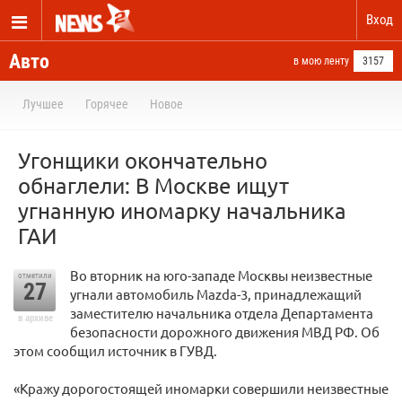
Вход
Авто
в мою ленту
3157
Лучшее
Горячее
Новое
Угонщики окончательно
обнаглели: В Москве ищут
угнанную иномарку начальника
ГАИ
Во вторник на юго-западе Москвы неизвестные
отметили
27
угнали автомобиль Мazda-3, принадлежащий
заместителю начальника отдела Департамента
в архиве
безопасности дорожного движения МВД РФ. Об
этом сообщил источник в ГУВД.
«Кражу дорогостоящей иномарки совершили неизвестные