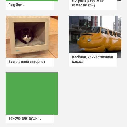
Погряз в работе по
Вид Ялты
самое не хочу
Весёлая, какчественная
Бесплатный интернет
какаха
Таксую для души...