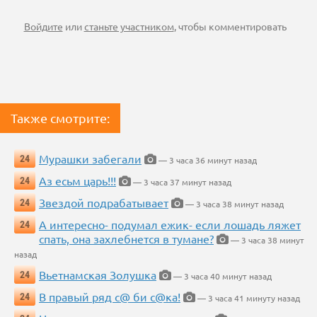
Войдите
или
станьте участником
, чтобы комментировать
Также смотрите:
Мурашки забегали
24
— 3 часа 36 минут назад
Аз есьм царь!!!
24
— 3 часа 37 минут назад
Звездой подрабатывает
24
— 3 часа 38 минут назад
А интересно- подумал ежик- если лошадь ляжет
24
спать, она захлебнется в тумане?
— 3 часа 38 минут
назад
Вьетнамская Золушка
24
— 3 часа 40 минут назад
В правый ряд с@ би с@ка!
24
— 3 часа 41 минуту назад