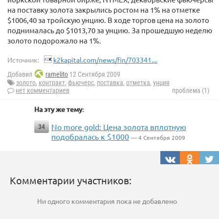
на поставку золота закрылись ростом на 1% на отметке
$1006,40 за тройскую унцию. В ходе торгов цена на золото
поднималась до $1013,70 за унцию. За прошедшую неделю
золото подорожало на 1%.
Источник:
k2kapital.com/news/fin/703341....
Добавил
ramelito
12 Сентября 2009
золото
,
контракт
,
фьючерс
,
поставка
,
отметка
,
унция
нет комментариев
проблема (1)
На эту же тему:
No more gold: Цена золота вплотную
34
подобралась к $1000
— 4 Сентября 2009
Комментарии участников:
Ни одного комментария пока не добавлено