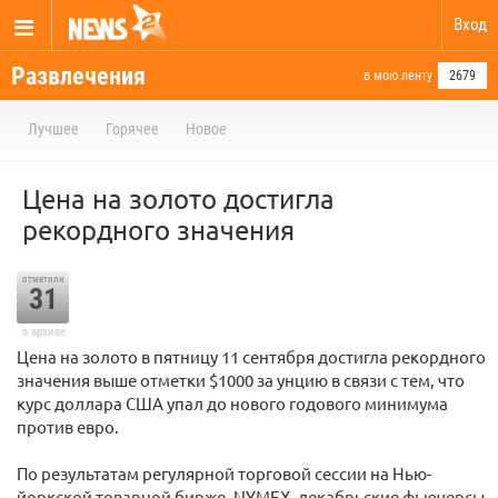
Вход
Развлечения
в мою ленту
2679
Лучшее
Горячее
Новое
Цена на золото достигла
рекордного значения
отметили
31
в архиве
Цена на золото в пятницу 11 сентября достигла рекордного
значения выше отметки $1000 за унцию в связи с тем, что
курс доллара США упал до нового годового минимума
против евро.
По результатам регулярной торговой сессии на Нью-
йоркской товарной бирже, NYMEX, декабрьские фьючерсы