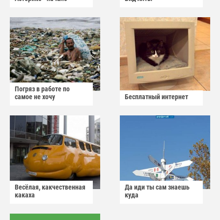
Погряз в работе по
самое не хочу
Бесплатный интернет
Весёлая, какчественная
Да иди ты сам знаешь
какаха
куда