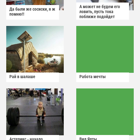
А может не будем его
Да были же сосиски, я ж
ловить, пусть тока
помню!!
поближе подойдет
Рай в шалаше
Работа мечты
Астерикс - начало
Вид Ялты