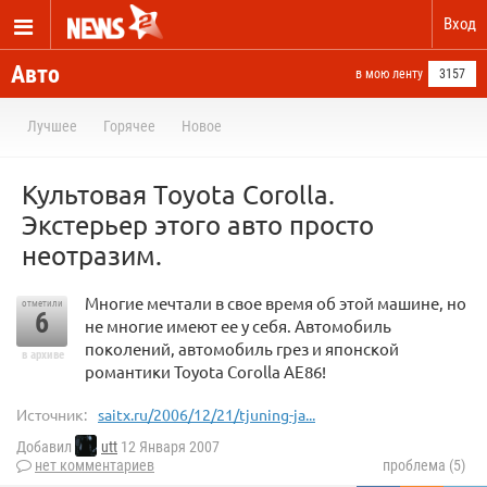
Вход
Авто
в мою ленту
3157
Лучшее
Горячее
Новое
Культовая Toyota Corolla.
Экстерьер этого авто просто
неотразим.
Многие мечтали в свое время об этой машине, но
отметили
6
не многие имеют ее у себя. Автомобиль
поколений, автомобиль грез и японской
в архиве
романтики Toyota Corolla AE86!
Источник:
saitx.ru/2006/12/21/tjuning-ja...
Добавил
utt
12 Января 2007
нет комментариев
проблема (5)