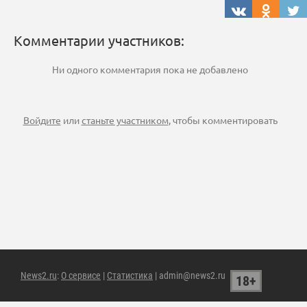
Комментарии участников:
Ни одного комментария пока не добавлено
Войдите
или
станьте участником
, чтобы комментировать
News2.ru
:
О сервисе
|
Статистика
| admin@news2.ru
18+