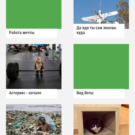
Да иди ты сам знаешь
Работа мечты
куда
Астерикс - начало
Вид Ялты