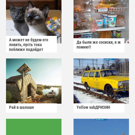
А может не будем его
Да были же сосиски, я ж
ловить, пусть тока
помню!!
поближе подойдет
Рай в шалаше
Yellow subДРИЗИН