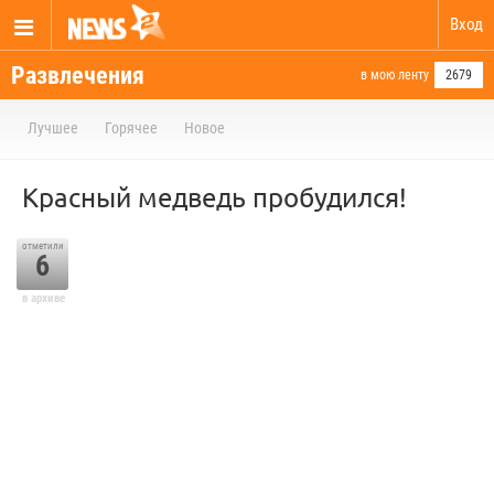
Вход
Развлечения
в мою ленту
2679
Лучшее
Горячее
Новое
Красный медведь пробудился!
отметили
6
в архиве