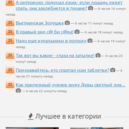
А интересно- подумал ежик- если лошадь ляжет
25
спать, она захлебнется в тумане?
— 6 часов 16 минут
назад
Вьетнамская Золушка
25
— 6 часов 17 минут назад
В правый ряд с@ би с@ка!
25
— 6 часов 18 минут назад
Надо еще купальники в полоску
25
— 6 часов 19 минут
назад
Так вот вы какие - глаза на затылке!
25
— 6 часов 20
минут назад
Признавайтесь, кто спрятал мои таблетки?
25
— 6
часов 21 минуту назад
Как прилежный ученик вижу Девы светлый лик...
25
— 6 часов 22 минуты назад
Лучшее в категории