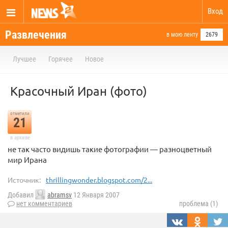
Вход
Развлечения
в мою ленту
2679
Лучшее
Горячее
Новое
Красочный Иран (фото)
отметили
21
в архиве
не так часто видишь такие фотографии — разноцветный
мир Ирана
Источник:
thrillingwonder.blogspot.com/2...
Добавил
abramsv
12 Января 2007
нет комментариев
проблема (1)