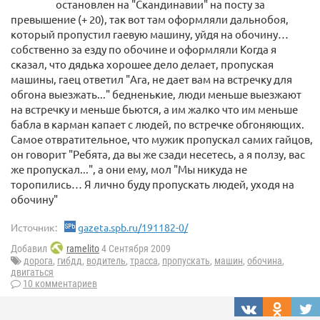
остановлен на "Скандинавии" на посту за
превышение (+ 20), так вот там оформляли дальнобоя,
который пропустил гаевую машину, уйдя на обочину…
собственно за езду по обочине и оформляли Когда я
сказал, что дядька хорошее дело делает, пропуская
машины, гаец ответил "Ага, не дает вам на встречку для
обгона выезжать..." бедненькие, люди меньше выезжают
на встречку и меньше бьются, а им жалко что им меньше
бабла в карман капает с людей, по встречке обгоняющих.
Самое отвратительное, что мужик пропускал самих гайцов,
он говорит "Ребята, да вы же сзади несетесь, а я ползу, вас
же пропускал...", а они ему, мол "Мы никуда не
торопились… Я лично буду пропускать людей, уходя на
обочину"
Источник:
gazeta.spb.ru/191182-0/
Добавил
ramelito
4 Сентября 2009
дорога
,
гибдд
,
водитель
,
трасса
,
пропускать
,
машин
,
обочина
,
двигаться
10 комментариев