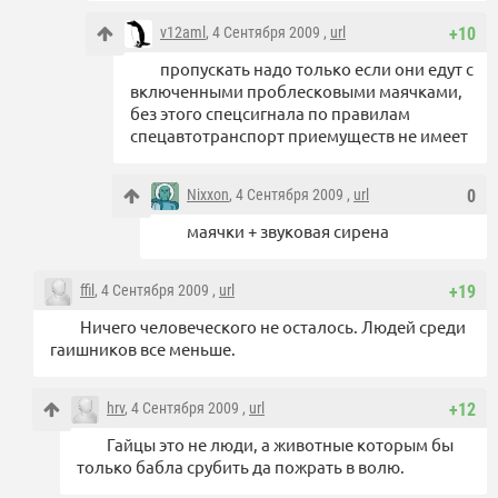
v12aml
, 4 Сентября 2009 ,
url
+10
пропускать надо только если они едут с
включенными проблесковыми маячками,
без этого спецсигнала по правилам
спецавтотранспорт приемуществ не имеет
Nixxon
, 4 Сентября 2009 ,
url
0
маячки + звуковая сирена
ffil
, 4 Сентября 2009 ,
url
+19
Ничего человеческого не осталось. Людей среди
гаишников все меньше.
hrv
, 4 Сентября 2009 ,
url
+12
Гайцы это не люди, а животные которым бы
только бабла срубить да пожрать в волю.