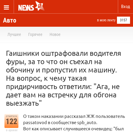
Вход
Авто
в мою ленту
3157
Лучшее
Горячее
Новое
Гаишники оштрафовали водителя
фуры, за то что он съехал на
обочину и пропустил их машину.
На вопрос, к чему такая
придирчивость ответили: "Ага, не
дает вам на встречку для обгона
выезжать"
О таком наказании рассказал ЖЖ пользователь
отметили
122
passatovod в сообществе spb_auto.
Вот как описывает случившееся очевидец: "был
в архиве