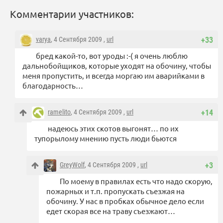
Комментарии участников:
varya
, 4 Сентября 2009 ,
url
+33
бред какой-то, вот уроды :-( я очень люблю
дальнобойщиков, которые уходят на обочину, чтобы
меня пропустить, и всегда моргаю им аварийками в
благодарность…
ramelito
, 4 Сентября 2009 ,
url
+14
надеюсь этих скотов выгонят… по их
тупорылому мнению пусть люди бьются
GreyWolf
, 4 Сентября 2009 ,
url
+3
По моему в правилах есть что надо скорую,
пожарных и т.п. пропускать съезжая на
обочину. У нас в пробках обычное дело если
едет скорая все на траву съезжают…