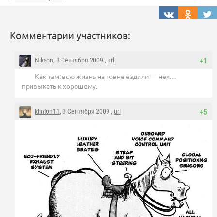
Комментарии участников:
Nikson
, 3 Сентября 2009 ,
url
+1
Как там: всю жизнь на говне ездили — нех…
привыкать к хорошему.
klinton11
, 3 Сентября 2009 ,
url
+5