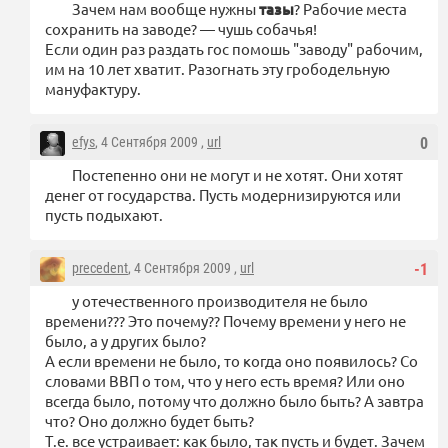
Зачем нам вообще нужны
тазы
? Рабочие места
сохранить на заводе? — чушь собачья!
Если один раз раздать гос помошь "заводу" рабочим,
им на 10 лет хватит. Разогнать эту грободельную
мануфактуру.
efys
, 4 Сентября 2009 ,
url
0
Постепенно они не могут и не хотят. Они хотят
денег от государства. Пусть модернизируются или
пусть подыхают.
precedent
, 4 Сентября 2009 ,
url
-1
у отечественного производителя не было
времени??? Это почему?? Почему времени у него не
было, а у других было?
А если времени не было, то когда оно появилось? Со
словами ВВП о том, что у него есть время? Или оно
всегда было, потому что должно было быть? А завтра
что? Оно должно будет быть?
Т.е. все устраивает: как было, так пусть и будет. Зачем