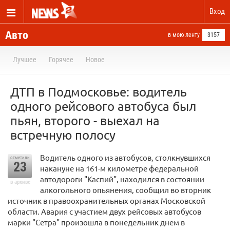
Вход
Авто
в мою ленту
3157
Лучшее
Горячее
Новое
ДТП в Подмосковье: водитель
одного рейсового автобуса был
пьян, второго - выехал на
встречную полосу
Водитель одного из автобусов, столкнувшихся
отметили
23
накануне на 161-м километре федеральной
автодороги "Каспий", находился в состоянии
в архиве
алкогольного опьянения, сообщил во вторник
источник в правоохранительных органах Московской
области. Авария с участием двух рейсовых автобусов
марки "Сетра" произошла в понедельник днем в