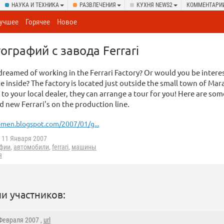
НАУКА И ТЕХНИКА
РАЗВЛЕЧЕНИЯ
КУХНЯ NEWS2
КОММЕНТАРИ
учшее
Горячее
Новое
ографий с завода Ferrari
dreamed of working in the Ferrari Factory? Or would you be intere
ike inside? The factory is located just outside the small town of Mar
lk to your local dealer, they can arrange a tour for you! Here are som
 new Ferrari's on the production line.
men.blogspot.com/2007/01/g...
11 Января 2007
фии
,
автомобили
,
ferrari
,
машины
я
и участников:
 Февраля 2007 ,
url