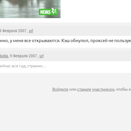
 9 Февраля 2007 ,
url
нно, у меня все открываются. Кэш обнулил, проксей не пользу
laska
, 9 Февраля 2007 ,
url
ейчас все гуд, странно…
Войдите
или
станьте участником
, чтобы