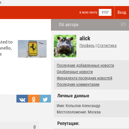
И
Вход
в мою ленту
3157
Об авторе
alick
sted to
Профиль
|
Статистика
anello,
e
Последние добавленные новости
Одобренные новости
Френдлента последних новостей
Последние комментарии
Личные данные
Имя: Копылов Александр
Местоположение: Москва
Репутация:
0