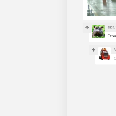
alick
,
Стра
A
С