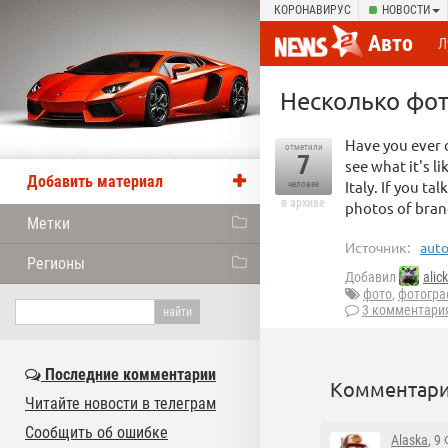
КОРОНАВИРУС
НОВОСТИ
Авто
Л
Несколько фот
Have you ever 
отметили
7
see what it's l
Добавить материал
Italy. If you ta
человек
в архиве
photos of brand
Метки
Источник:
auto
Регионы
Добавил
alick
фото
,
фотогра
3 комментари
Последние комментарии
Комментари
Читайте новости в телеграм
Сообщить об ошибке
Alaska
, 9