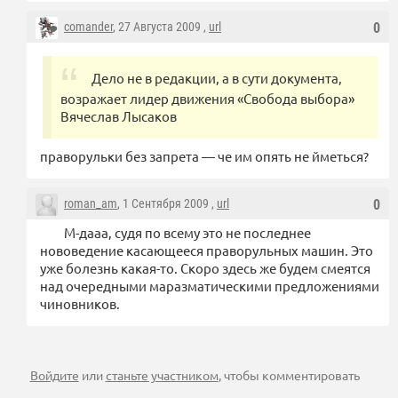
comander
, 27 Августа 2009 ,
url
0
Дело не в редакции, а в сути документа,
возражает лидер движения «Свобода выбора»
Вячеслав Лысаков
праворульки без запрета — че им опять не йметься?
roman_am
, 1 Сентября 2009 ,
url
0
М-дааа, судя по всему это не последнее
нововедение касающееся праворульных машин. Это
уже болезнь какая-то. Скоро здесь же будем смеятся
над очередными маразматическими предложениями
чиновников.
Войдите
или
станьте участником
, чтобы комментировать