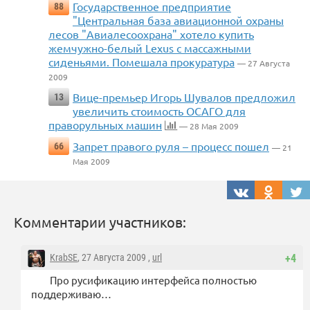
Государственное предприятие
88
"Центральная база авиационной охраны
лесов "Авиалесоохрана" хотело купить
жемчужно-белый Lexus с массажными
сиденьями. Помешала прокуратура
— 27 Августа
2009
Вице-премьер Игорь Шувалов предложил
13
увеличить стоимость ОСАГО для
праворульных машин
— 28 Мая 2009
Запрет правого руля – процесс пошел
66
— 21
Мая 2009
Комментарии участников:
KrabSE
, 27 Августа 2009 ,
url
+4
Про русификацию интерфейса полностью
поддерживаю…