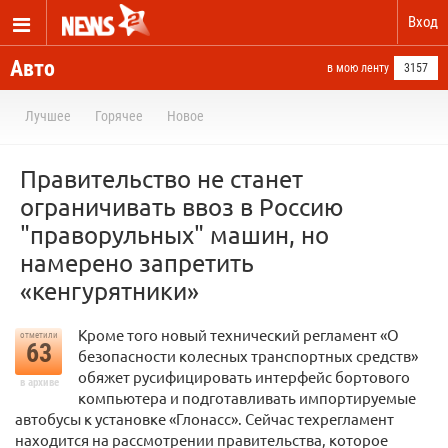
Вход
Авто
в мою ленту
3157
Лучшее
Горячее
Новое
Правительство не станет
ограничивать ввоз в Россию
"праворульных" машин, но
намерено запретить
«кенгурятники»
Кроме того новый технический регламент «О
отметили
63
безопасности колесных транспортных средств»
обяжет русифицировать интерфейс бортового
в архиве
компьютера и подготавливать импортируемые
автобусы к установке «Глонасс». Сейчас техрегламент
находится на рассмотрении правительства, которое