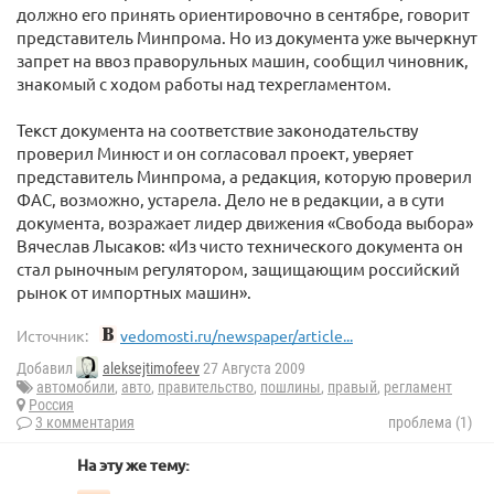
должно его принять ориентировочно в сентябре, говорит
представитель Минпрома. Но из документа уже вычеркнут
запрет на ввоз праворульных машин, сообщил чиновник,
знакомый с ходом работы над техрегламентом.
Текст документа на соответствие законодательству
проверил Минюст и он согласовал проект, уверяет
представитель Минпрома, а редакция, которую проверил
ФАС, возможно, устарела. Дело не в редакции, а в сути
документа, возражает лидер движения «Свобода выбора»
Вячеслав Лысаков: «Из чисто технического документа он
стал рыночным регулятором, защищающим российский
рынок от импортных машин».
Источник:
vedomosti.ru/newspaper/article...
Добавил
aleksejtimofeev
27 Августа 2009
автомобили
,
авто
,
правительство
,
пошлины
,
правый
,
регламент
Россия
3 комментария
проблема (1)
На эту же тему: