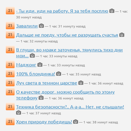
- Ты иди, иди на работу. Я за тебя посплю
21
— 1 час
30 минут назад
Завалили
21
— 1 час 31 минуту назад
Дальше не поеду, чтобы не разрушать счастья
21
— 1 час 32 минуты назад
В глуши, во мраке заточенья, тянулись тихо дни
21
мои...
— 1 час 33 минуты назад
Маджонг
21
— 1 час 33 минуты назад
100% блондинка!
21
— 1 час 35 минут назад
Луч света в темном царстве
21
— 1 час 36 минут назад
О качестве дорог, можно сообщить по этому
21
телефону
— 1 час 36 минут назад
Техника безопасности?.. А-а-а... Нет, не слышали!
21
— 1 час 37 минут назад
Хрен природу победишь!
21
— 1 час 38 минут назад