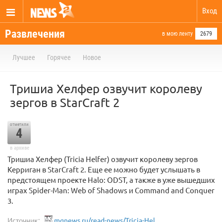
Вход
Развлечения
в мою ленту
2679
Лучшее
Горячее
Новое
Тришиа Хелфер озвучит королеву
зергов в StarCraft 2
отметили
4
в архиве
Тришиа Хелфер (Tricia Helfer) озвучит королеву зергов
Керриган в StarCraft 2. Еще ее можно будет услышать в
предстоящем проекте Halo: ODST, а также в уже вышедших
играх Spider-Man: Web of Shadows и Command and Conquer
3.
Источник:
mgnews.ru/read-news/Tricia-Hel...