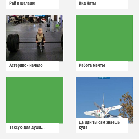
Рай в шалаше
Вид Ялты
Астерикс - начало
Работа мечты
Да иди ты сам знаешь
Таксую для души...
куда