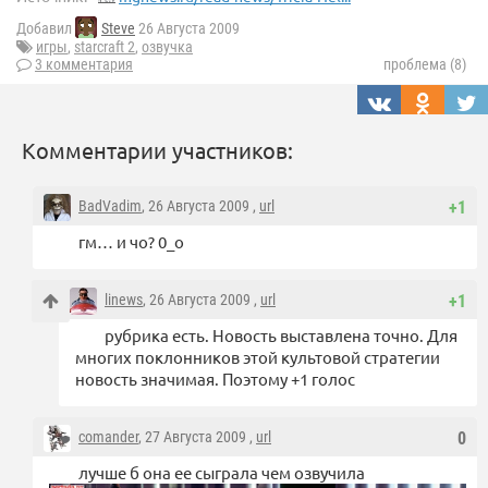
Добавил
Steve
26 Августа 2009
игры
,
starcraft 2
,
озвучка
3 комментария
проблема (8)
Комментарии участников:
BadVadim
, 26 Августа 2009 ,
url
+1
гм… и чо? 0_о
linews
, 26 Августа 2009 ,
url
+1
рубрика есть. Новость выставлена точно. Для
многих поклонников этой культовой стратегии
новость значимая. Поэтому +1 голос
comander
, 27 Августа 2009 ,
url
0
лучше б она ее сыграла чем озвучила