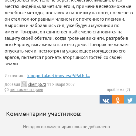
местах индейцы, заметили его и, применив всевозможные
лечебные методы, поставили парнишку на ноги, после чего
он стал полноправным членом их почтенного племени.
Выросши и набравшись сил, уже будучи мужчиной по
имени Призрак, он единственный смело становится на
защиту своей обители, когда грозные викинги, разграбив
всю Европу, высаживаются в его доме. Призрак не желает
опускать меч и, несмотря на ужасающее могущество его
врагов, пытается прогнать вторгшихся гостей со своей
земли.
Источник:
kinoportal.net/movies/P/Pathfi...
Добавил
chemp673
11 Января 2007
нет комментариев
проблема (2)
Комментарии участников:
Ни одного комментария пока не добавлено