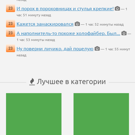
И порох в пороховницах и стулья крепкие!
23
— 1
час 51 минуту назад
Кажется замаскировался
23
— 1 час 52 минуты назад
А наполнитель-то похоже холофайбер. Был...
23
—
1 час 53 минуты назад
Ну поверни личико, дай поцелую
23
— 1 час 55 минут
назад
Лучшее в категории