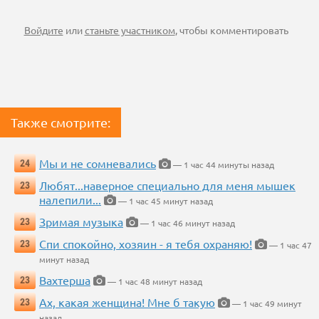
Войдите
или
станьте участником
, чтобы комментировать
Также смотрите:
Мы и не сомневались
24
— 1 час 44 минуты назад
Любят...наверное специально для меня мышек
23
налепили...
— 1 час 45 минут назад
Зримая музыка
23
— 1 час 46 минут назад
Спи спокойно, хозяин - я тебя охраняю!
23
— 1 час 47
минут назад
Вахтерша
23
— 1 час 48 минут назад
Ах, какая женщина! Мне б такую
23
— 1 час 49 минут
назад