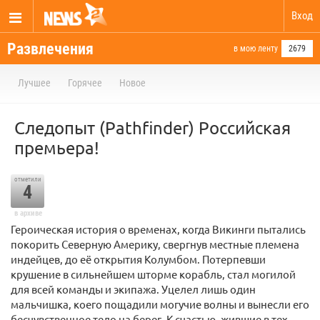
Вход
Развлечения
в мою ленту
2679
Лучшее
Горячее
Новое
Следопыт (Pathfinder) Российская
премьера!
отметили
4
в архиве
Героическая история о временах, когда Викинги пытались
покорить Северную Америку, свергнув местные племена
индейцев, до её открытия Колумбом. Потерпевши
крушение в сильнейшем шторме корабль, стал могилой
для всей команды и экипажа. Уцелел лишь один
мальчишка, коего пощадили могучие волны и вынесли его
бесчувственное тело на берег. К счастью, жившие в тех