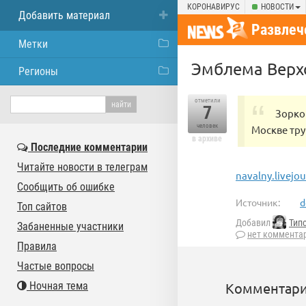
КОРОНАВИРУС
НОВОСТИ
Добавить материал
Развлеч
Метки
Эмблема Верх
Регионы
отметили
7
Зорко
человек
Москве тру
в архиве
Последние комментарии
Читайте новости в телеграм
navalny.livejo
Сообщить об ошибке
Источник:
d
Топ сайтов
Добавил
Тип
Забаненные участники
нет коммента
Правила
Частые вопросы
Ночная тема
Комментари