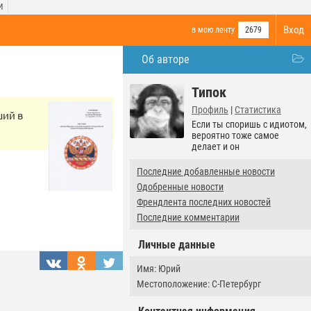
И
Вход
в мою ленту
2679
Об авторе
Типок
Профиль
|
Статистика
ший в
Если ты споришь с идиотом,
вероятно тоже самое
делает и он
Последние добавленные новости
Одобренные новости
Френдлента последних новостей
Последние комментарии
Личные данные
Имя: Юрий
Местоположение: С-Петербург