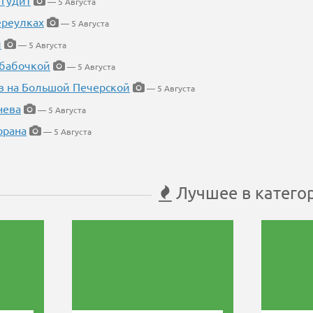
 гудит
— 5 Августа
ереулках
— 5 Августа
й
— 5 Августа
 бабочкой
— 5 Августа
в на Большой Печерской
— 5 Августа
нева
— 5 Августа
орана
— 5 Августа
Лучшее в катего