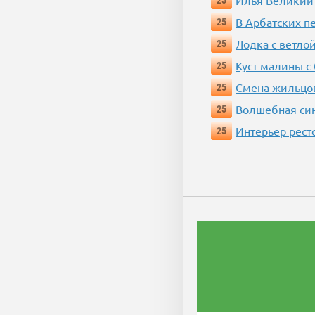
Илья Великий
25
В Арбатских п
25
Лодка с ветло
25
Куст малины с
25
Смена жильцо
25
Волшебная си
25
Интерьер рест
25