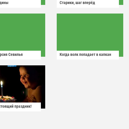
одины
Старики, шаг вперёд
рсия Севилья
Когда волк попадает в капкан
астоящий праздник!