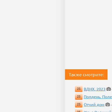
Также смотрите:
ВДНХ, 2023
25
Полдень. Пол
25
Отчий дом
25
—