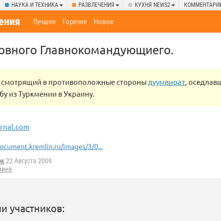
НАУКА И ТЕХНИКА
РАЗВЛЕЧЕНИЯ
КУХНЯ NEWS2
КОММЕНТАРИ
ения
Лучшее
Горячее
Новое
овного Главнокомандующиего.
 смотрящий в противоположные стороны
дуумвират
, оседлав
бу из Туркмении в Украину.
urnal.com
ocument.kremlin.ru/images/3/0...
ок
22 Августа 2009
риев
и участников: