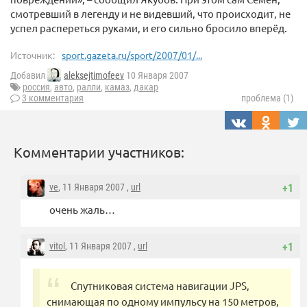
смотревший в легенду и не видевший, что происходит, не
успел распереться руками, и его сильно бросило вперёд.
Источник:
sport.gazeta.ru/sport/2007/01/...
Добавил
aleksejtimofeev
10 Января 2007
россия
,
авто
,
ралли
,
камаз
,
дакар
3 комментария
проблема (1)
Комментарии участников:
ve
, 11 Января 2007 ,
url
+1
очень жаль…
vitol
, 11 Января 2007 ,
url
+1
Спутниковая система навигации JPS,
снимающая по одному импульсу на 150 метров,