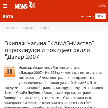
Вход
Авто
в мою ленту
3157
Лучшее
Горячее
Новое
Экипаж Чагина "КАМАЗ-Мастер"
опрокинулся и покидает ралли
"Дакар-2007"
Экипаж Владимира Чагина снялся с
отметили
38
«Дакара-2007». На 292-м километре пятого этапа
пятикратный чемпион ралли не справился с
в архиве
управлением и опрокинул свой «КамАЗ». Это
послужило причиной травмы, которую получил напарник
Чагина Семён Якубов. «Володя мастерски, на грани
блокирования колес, затормозил. С максимальным
замедлением машина клюнула и вышла из ямы без
повреждений», – сообщил Якубов. При этом сам Семен,